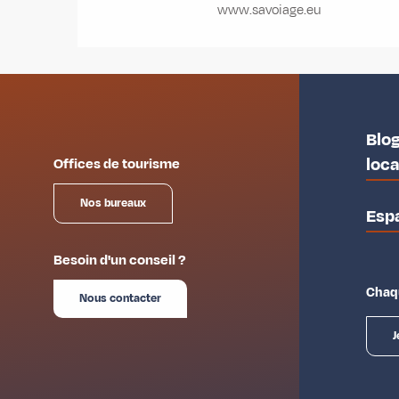
www.savoiage.eu
Blog
loc
Offices de tourisme
Nos bureaux
Esp
Besoin d'un conseil ?
Chaqu
Nous contacter
J