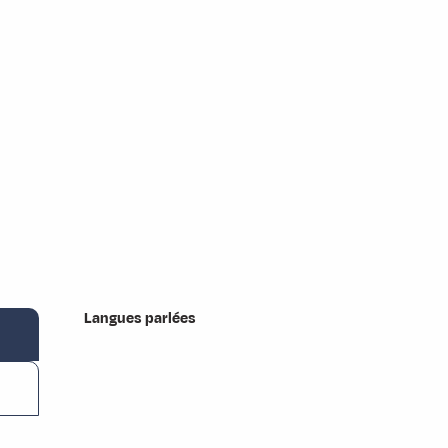
Langues parlées
Langues parlées