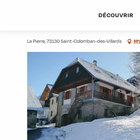
Aller
Accueil
Pratique
Hébergements
Chalet Savoiage
au
DÉCOUVRIR
contenu
Chalet Savoiage
principal
La Pierre, 73130 Saint-Colomban-des-Villards
M'