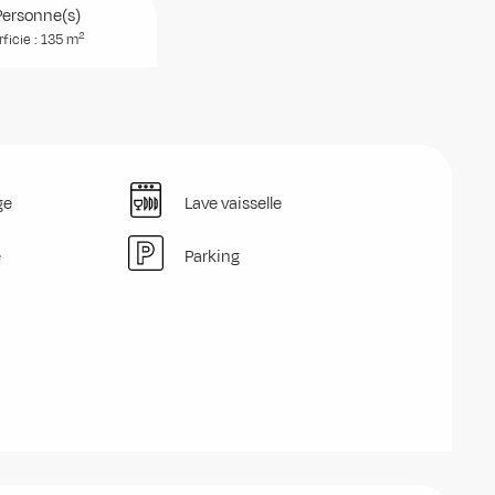
Personne(s)
2
ficie : 135 m
ge
Lave vaisselle
e
Parking