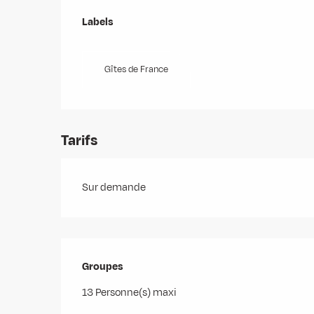
Offres de prestations
Labels
Labels
Gîtes de France
Tarifs
Sur demande
Groupes
Groupes
13 Personne(s) maxi