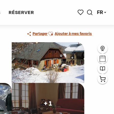
FR
S
RÉSERVER
Recherche
Voir les favoris
Ajouter aux favoris
Partager
Ajouter à mes favoris
+ 1