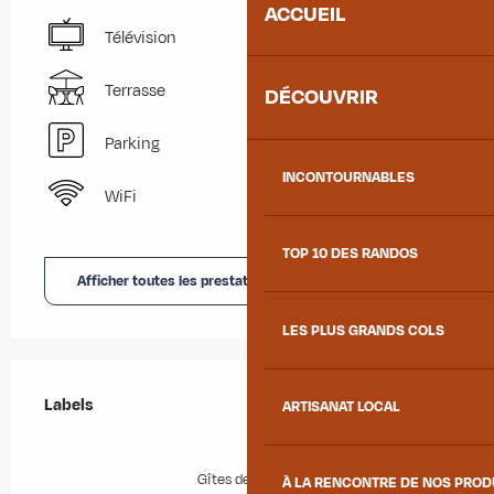
ACCUEIL
Télévision
Terrasse
DÉCOUVRIR
Parking
INCONTOURNABLES
WiFi
TOP 10 DES RANDOS
Afficher toutes les prestations
LES PLUS GRANDS COLS
Offres de prestations
Labels
Labels
ARTISANAT LOCAL
Gîtes de France
À LA RENCONTRE DE NOS PRO