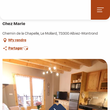
Aller
Accueil
Pratique
Hébergements
Chez Marie
au
contenu
principal
Chez Marie
Chemin de la Chapelle, Le Mollard, 73300 Albiez-Montrond
M'y rendre
Ajouter aux favoris
Partager