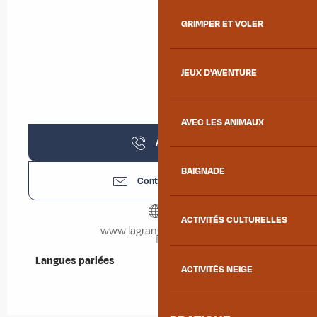
GRIMPER ET VOLER
JEUX D'AVENTURE
AVEC LES ANIMAUX
Appeler
BAIGNADE
Contactez-nous
ACTIVITÉS CULTURELLES
www.lagrangedepierre.fr
Langues parlées
Langues parlées
ACTIVITÉS NEIGE