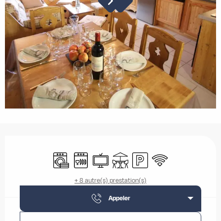
Ouverture et coordonnées
Lave linge
Lave vaisselle
Télévision
Terrasse
Parking
WiFi
+ 8 autre(s) prestation(s)
Appeler