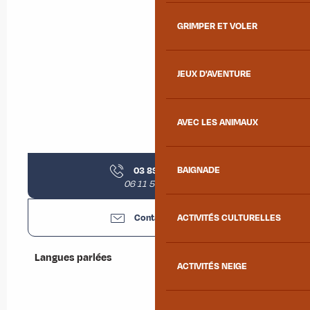
GRIMPER ET VOLER
JEUX D'AVENTURE
AVEC LES ANIMAUX
03 89 40 40
▒▒
BAIGNADE
06 11 58 22 93
Contactez-nous
ACTIVITÉS CULTURELLES
Langues parlées
Langues parlées
ACTIVITÉS NEIGE