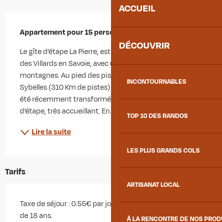
ACCUEIL
Description
Appartement pour 15 personnes.
DÉCOUVRIR
Le gîte d’étape La Pierre, est situé à Saint Colomban 
des Villards en Savoie, avec une vue imprenable sur les 
montagnes. Au pied des pistes du domaine skiable des 
INCONTOURNABLES
Sybelles (310 Km de pistes) Cette maison de village a 
été récemment transformée avec goût en un gîte 
d’étape, très accueillant. En...
TOP 10 DES RANDOS
Lire la suite
LES PLUS GRANDS COLS
Tarifs
ARTISANAT LOCAL
Taxe de séjour : 0.55€ par jour et par personne de plus
de 18 ans.
À LA RENCONTRE DE NOS PRO