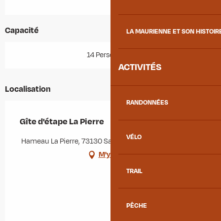
Capacité
LA MAURIENNE ET SON HISTOIR
14 Personne(s)
ACTIVITÉS
Localisation
RANDONNÉES
Gîte d'étape La Pierre
VÉLO
Hameau La Pierre, 73130 Saint-Colomban-des-Villards
M'y rendre
TRAIL
PÊCHE