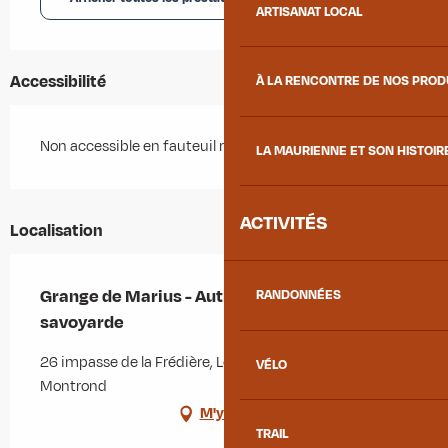
ARTISANAT LOCAL
Accessibilité
À LA RENCONTRE DE NOS PRO
Non accessible en fauteuil roulant
LA MAURIENNE ET SON HISTOIR
ACTIVITÉS
Localisation
Grange de Marius - Authentique grange
RANDONNÉES
savoyarde
26 impasse de la Frédière, Le Chalmieu, 73300 Albiez-
VÉLO
Montrond
M'y rendre
TRAIL