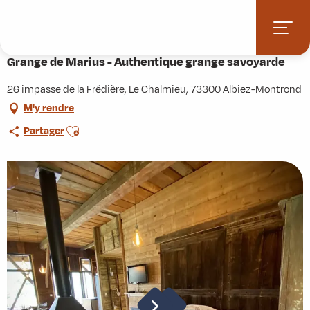
Aller
Accueil
Pratique
Hébergements
au
Grange de Marius - Authentique grange savoyarde
contenu
principal
Grange de Marius - Authentique grange savoyarde
26 impasse de la Frédière, Le Chalmieu, 73300 Albiez-Montrond
M'y rendre
Ajouter aux favoris
Partager