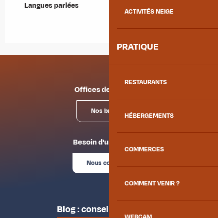
Langues parlées
Langues parlées
ACTIVITÉS NEIGE
PRATIQUE
RESTAURANTS
Offices de tourisme
Nos bureaux
HÉBERGEMENTS
Besoin d'un conseil ?
COMMERCES
Nous contacter
COMMENT VENIR ?
Blog : conseils des locaux
WEBCAM