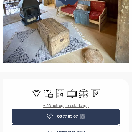
Ouverture et coordonnées
WiFi
Draps et linge
Lave vaisselle
Télévision
Terrasse
Parking
+ 50 autre(s) prestation(s)
06 77 89 67
▒▒