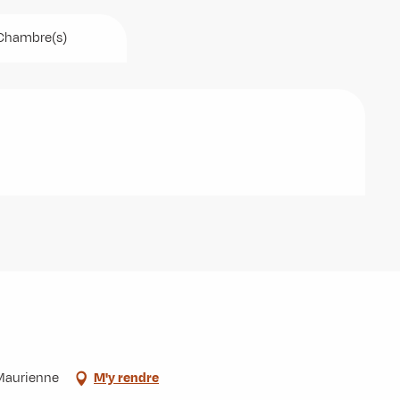
Chambre(s)
-Maurienne
M'y rendre