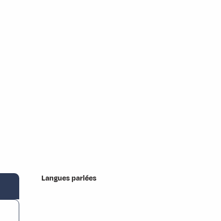
Langues parlées
Langues parlées