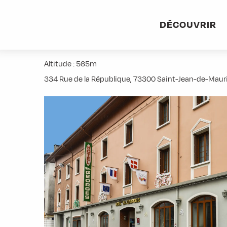
Aller
Accueil
Pratique
Hébergements
Hôtel Saint-George
au
DÉCOUVRIR
contenu
Hôtel Saint-Georges
principal
Altitude : 565m
334 Rue de la République, 73300 Saint-Jean-de-Maur