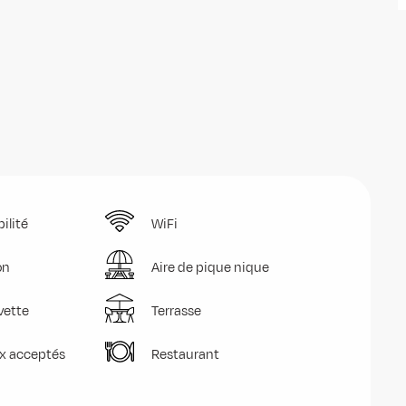
ilité
WiFi
on
Aire de pique nique
vette
Terrasse
x acceptés
Restaurant