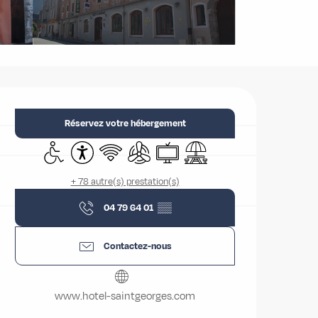
Ouverture et coordonnées
Réservez votre hébergement
Accès handicapés
Accessibilité
WiFi
Air conditionné
Télévision
Aire de pique nique
+ 78 autre(s) prestation(s)
04 79 64 01
▒▒
Contactez-nous
www.hotel-saintgeorges.com