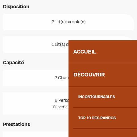
Disposition
2 Lit(s) simple(s)
1 Lit(s) double(s)
ACCUEIL
Capacité
DÉCOUVRIR
2 Chambre(s)
INCONTOURNABLES
6 Personne(s)
2
Superficie : 48 m
TOP 10 DES RANDOS
Prestations