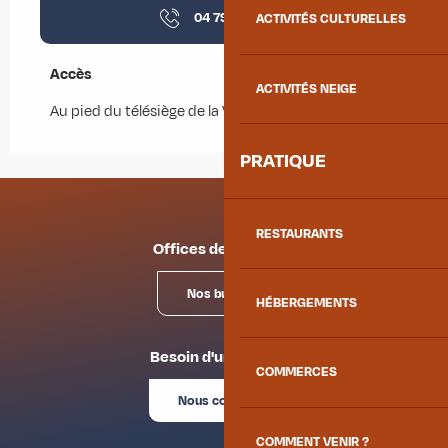
04 79 59 31
▒▒
ACTIVITÉS CULTURELLES
Accès
Accès
ACTIVITÉS NEIGE
Au pied du télésiège de la Vernette
PRATIQUE
RESTAURANTS
Offices de tourisme
Nos bureaux
HÉBERGEMENTS
Besoin d'un conseil ?
COMMERCES
Nous contacter
COMMENT VENIR ?