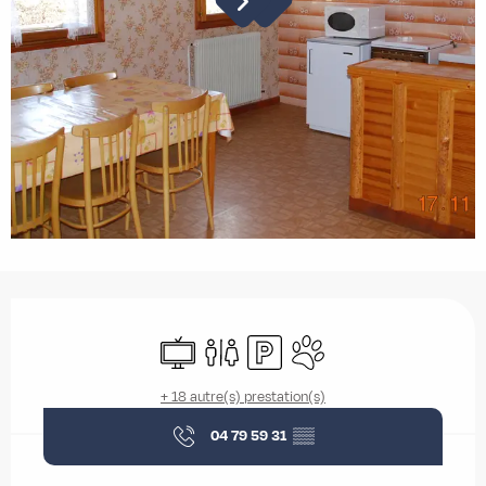
Ouverture et coordonnées
Télévision
Toilettes
Parking
Animaux acceptés
+ 18 autre(s) prestation(s)
04 79 59 31
▒▒