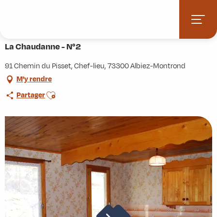
Aller
Accueil
Pratique
Hébergements
La Chaudanne - N°2
au
contenu
principal
La Chaudanne - N°2
91 Chemin du Pisset, Chef-lieu, 73300 Albiez-Montrond
M'y rendre
Ajouter aux favoris
Partager