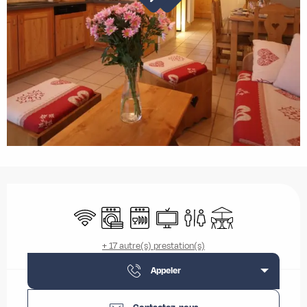
Ouverture et coordonnées
WiFi
Lave linge
Lave vaisselle
Télévision
Toilettes
Terrasse
+ 17 autre(s) prestation(s)
Appeler