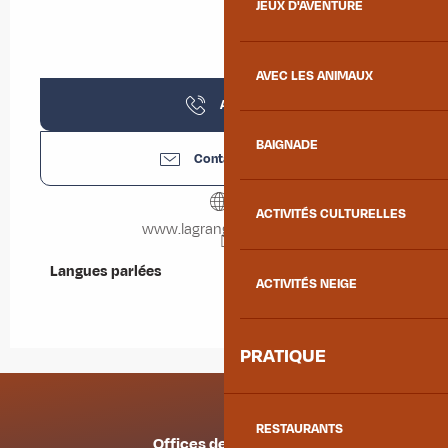
JEUX D'AVENTURE
AVEC LES ANIMAUX
Appeler
BAIGNADE
Contactez-nous
ACTIVITÉS CULTURELLES
www.lagrangedepierre.fr
Langues parlées
Langues parlées
ACTIVITÉS NEIGE
PRATIQUE
RESTAURANTS
Offices de tourisme