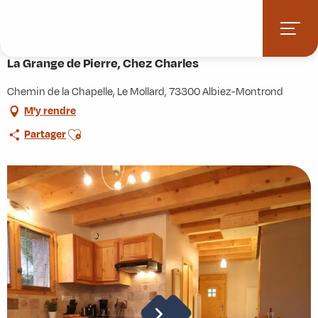
Aller
Accueil
Pratique
Hébergements
au
La Grange de Pierre, Chez Charles
contenu
principal
La Grange de Pierre, Chez Charles
Chemin de la Chapelle, Le Mollard, 73300 Albiez-Montrond
M'y rendre
Ajouter aux favoris
Partager