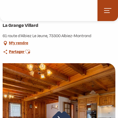
Aller
Accueil
Pratique
Hébergements
La Grange Villard
au
contenu
principal
La Grange Villard
61 route d'Albiez Le Jeune, 73300 Albiez-Montrond
M'y rendre
Ajouter aux favoris
Partager