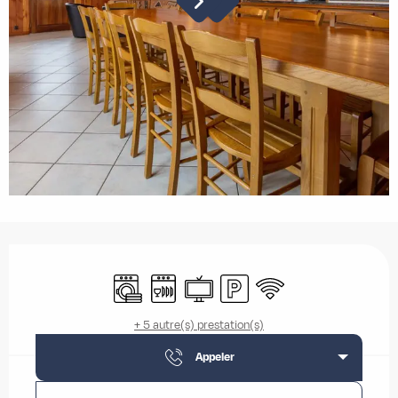
Ouverture et coordonnées
Lave linge
Lave vaisselle
Télévision
Parking
WiFi
+ 5 autre(s) prestation(s)
Appeler