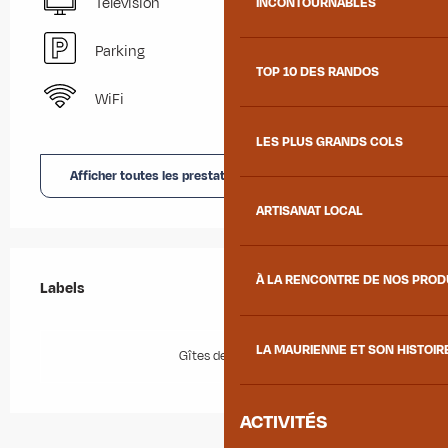
Télévision
INCONTOURNABLES
Parking
TOP 10 DES RANDOS
WiFi
LES PLUS GRANDS COLS
Afficher toutes les prestations
ARTISANAT LOCAL
Offres de prestations
À LA RENCONTRE DE NOS PRO
Labels
Labels
LA MAURIENNE ET SON HISTOIR
Gîtes de France
ACTIVITÉS