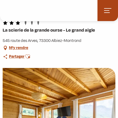
Aller
Accueil
Pratique
Hébergements
au
La scierie de la grande ourse - Le grand aigle
contenu
principal
La scierie de la grande ourse - Le grand aigle
545 route des Arves, 73300 Albiez-Montrond
M'y rendre
Ajouter aux favoris
Partager