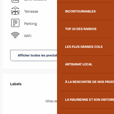
Terrasse
INCONTOURNABLES
Parking
TOP 10 DES RANDOS
WiFi
LES PLUS GRANDS COLS
Afficher toutes les prestations
ARTISANAT LOCAL
Offres de prestations
À LA RENCONTRE DE NOS PRO
Labels
Labels
LA MAURIENNE ET SON HISTOIR
Gîtes de France