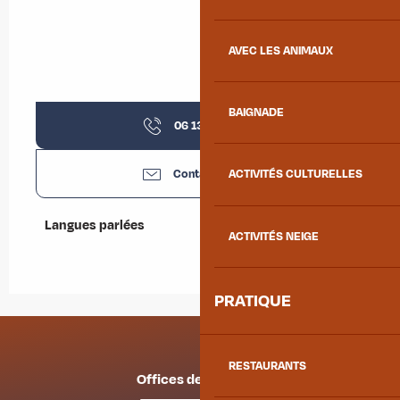
AVEC LES ANIMAUX
BAIGNADE
06 13 01 58
▒▒
Contactez-nous
ACTIVITÉS CULTURELLES
Langues parlées
Langues parlées
ACTIVITÉS NEIGE
PRATIQUE
RESTAURANTS
Offices de tourisme