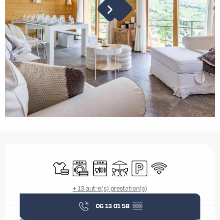
Ouverture et coordonnées
Draps et linge
Lave linge
Lave vaisselle
Terrasse
Parking
WiFi
+ 13 autre(s) prestation(s)
06 13 01 58
▒▒