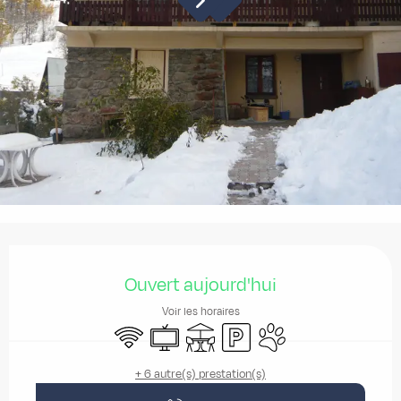
Ouverture et coordonnées
Ouvert aujourd'hui
Voir les horaires
WiFi
Télévision
Terrasse
Parking
Animaux acceptés
+ 6 autre(s) prestation(s)