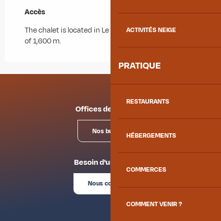
Accès
Accès
The chalet is located in Le Chalmieu at an altitude
ACTIVITÉS NEIGE
of 1,600 m.
PRATIQUE
RESTAURANTS
Offices de tourisme
Nos bureaux
HÉBERGEMENTS
Besoin d'un conseil ?
COMMERCES
Nous contacter
COMMENT VENIR ?