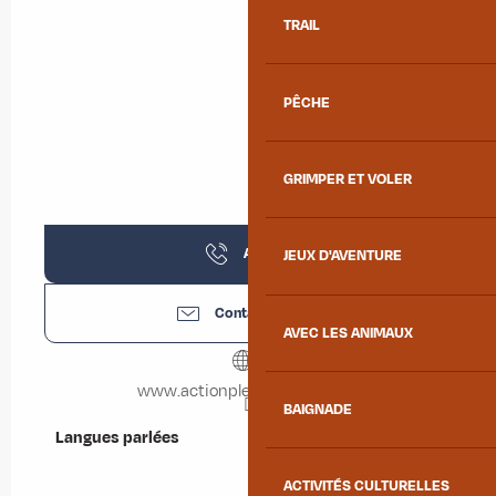
TRAIL
PÊCHE
GRIMPER ET VOLER
Appeler
JEUX D'AVENTURE
Contactez-nous
AVEC LES ANIMAUX
www.actionpleinenature.com
BAIGNADE
Langues parlées
Langues parlées
ACTIVITÉS CULTURELLES