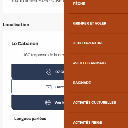
Toute l'année 2026 - Ouvert tous les jours
PÊCHE
GRIMPER ET VOLER
Localisation
Le Cabanon
JEUX D'AVENTURE
160 impasse de la croix, 73220 Montgilbert
AVEC LES ANIMAUX
07 69 60 57
▒▒
BAIGNADE
Contactez-nous
Voir les sites web
ACTIVITÉS CULTURELLES
Langues parlées
Langues parlées
ACTIVITÉS NEIGE