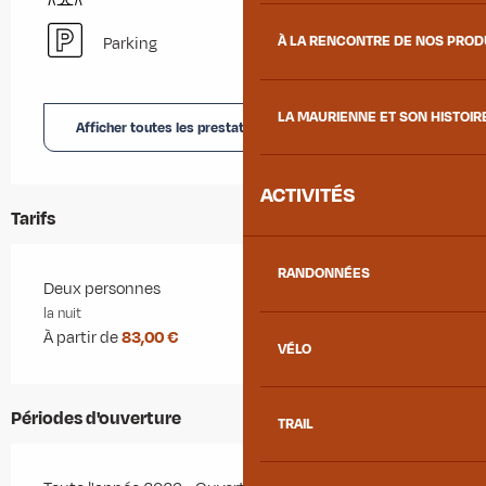
À LA RENCONTRE DE NOS PRO
Parking
LA MAURIENNE ET SON HISTOIR
Afficher toutes les prestations
ACTIVITÉS
Tarifs
RANDONNÉES
Tarifs 2026
Deux personnes
la nuit
À partir de
83,00 €
VÉLO
Périodes d'ouverture
TRAIL