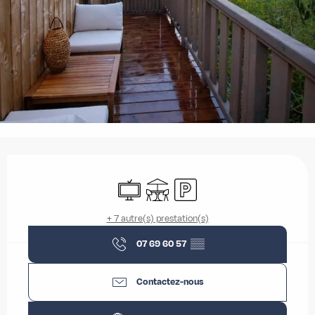
Ouverture et coordonnées
Télévision
Terrasse
Parking
+ 7 autre(s) prestation(s)
07 69 60 57
▒▒
Contactez-nous