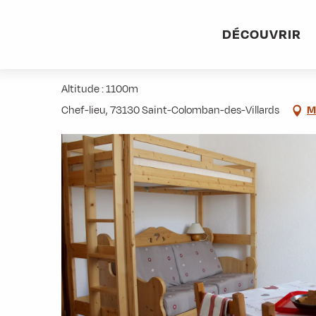
Aller
Accueil
Pratique
Hébergements
Le Champ Rey
au
DÉCOUVRIR
contenu
Le Champ Rey
principal
Altitude : 1100m
Chef-lieu, 73130 Saint-Colomban-des-Villards
M