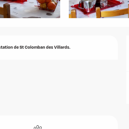
 station de St Colomban des Villards.