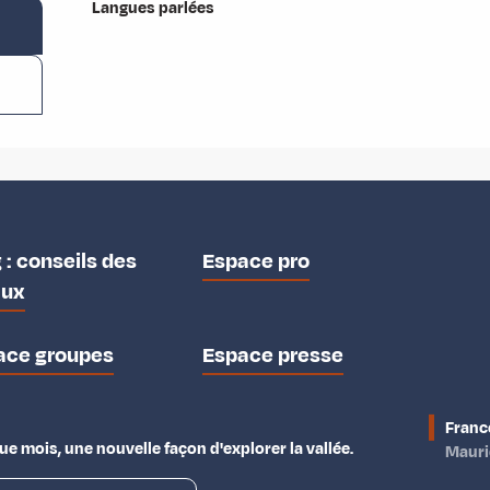
Langues parlées
Langues parlées
 : conseils des
Espace pro
aux
ace groupes
Espace presse
Franc
e mois, une nouvelle façon d'explorer la vallée.
Maur