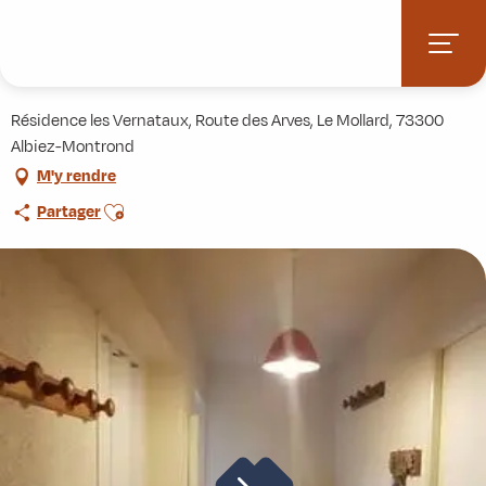
Aller
Accueil
Pratique
Hébergements
Le Châtel
au
contenu
Le Châtel
principal
Résidence les Vernataux, Route des Arves, Le Mollard, 73300
Albiez-Montrond
M'y rendre
Ajouter aux favoris
Partager