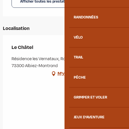
Afficher toutes les prestations
RANDONNÉES
Localisation
VÉLO
Le Châtel
TRAIL
Résidence les Vernataux, Route des Arves, Le Mollard,
73300 Albiez-Montrond
M'y rendre
PÊCHE
GRIMPER ET VOLER
JEUX D'AVENTURE