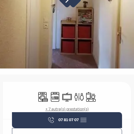
Ouverture et coordonnées
Lave linge
Lave vaisselle
Télévision
Toilettes
Plaque de cuisson
+ 7 autre(s) prestation(s)
07 81 07 07
▒▒