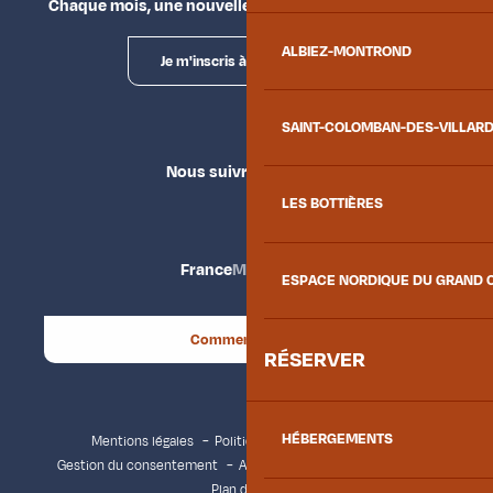
Chaque mois, une nouvelle façon d'explorer la vallée.
ALBIEZ-MONTROND
Je m'inscris à la newsletter
SAINT-COLOMBAN-DES-VILLAR
Nous suivre
LES BOTTIÈRES
France
Maurienne
ESPACE NORDIQUE DU GRAND 
Comment venir ?
RÉSERVER
HÉBERGEMENTS
Mentions légales
Politique de confidentialité
Gestion du consentement
Accessibilité : non conforme
Plan du site