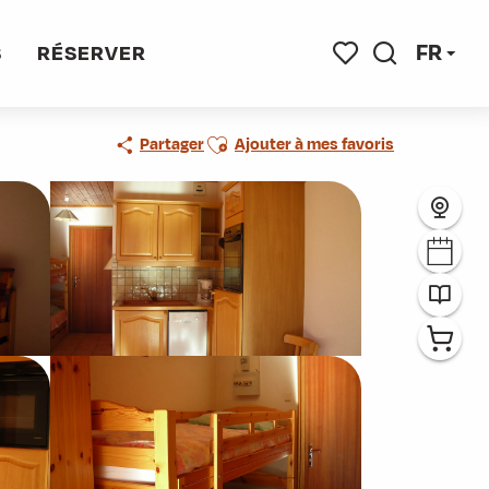
FR
S
RÉSERVER
Recherche
Voir les favoris
Ajouter aux favoris
Partager
Ajouter à mes favoris