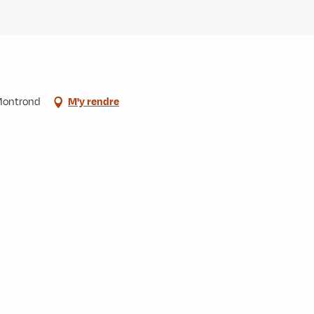
-Montrond
M'y rendre