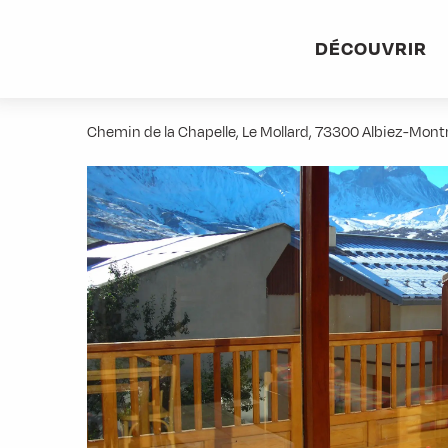
Aller
Accueil
Pratique
Hébergements
Le Colporteur - N°2
au
DÉCOUVRIR
contenu
Le Colporteur - N°2
principal
Chemin de la Chapelle, Le Mollard, 73300 Albiez-Mon