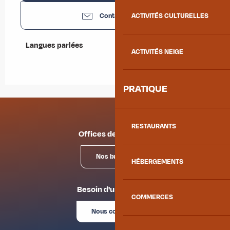
Contactez-nous
ACTIVITÉS CULTURELLES
Langues parlées
Langues parlées
ACTIVITÉS NEIGE
PRATIQUE
RESTAURANTS
Offices de tourisme
Nos bureaux
HÉBERGEMENTS
Besoin d'un conseil ?
COMMERCES
Nous contacter