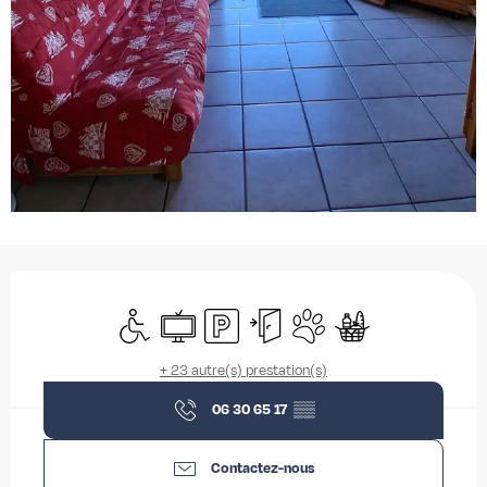
Ouverture et coordonnées
Accès handicapés
Télévision
Parking
Entrée indépendante
Animaux acceptés
Commerce alimentai
+ 23 autre(s) prestation(s)
06 30 65 17
▒▒
Contactez-nous