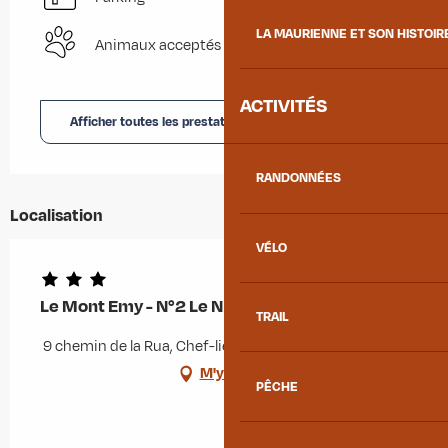
LA MAURIENNE ET SON HISTOIR
Animaux acceptés
ACTIVITÉS
Afficher toutes les prestations
RANDONNÉES
Localisation
VÉLO
Le Mont Emy - N°2 Le Nid Douillet
TRAIL
9 chemin de la Rua, Chef-lieu, 73300 Albiez-Montrond
M'y rendre
PÊCHE