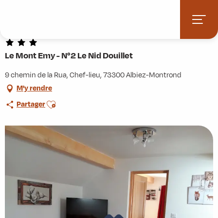
Aller
Accueil
Pratique
Hébergements
au
Le Mont Emy - N°2 Le Nid Douillet
contenu
principal
Le Mont Emy - N°2 Le Nid Douillet
9 chemin de la Rua, Chef-lieu, 73300 Albiez-Montrond
M'y rendre
Ajouter aux favoris
Partager