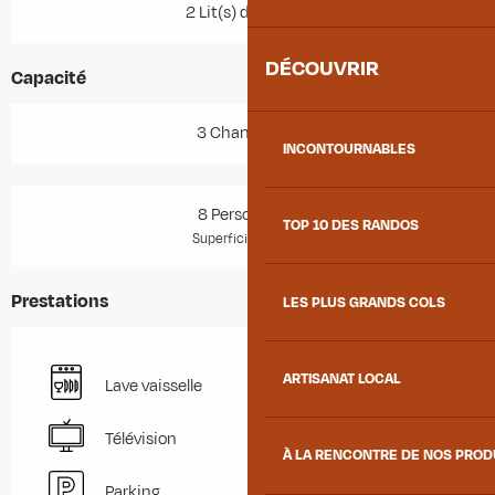
2 Lit(s) double(s)
DÉCOUVRIR
Capacité
3 Chambre(s)
INCONTOURNABLES
8 Personne(s)
TOP 10 DES RANDOS
2
Superficie : 70 m
Prestations
LES PLUS GRANDS COLS
ARTISANAT LOCAL
Lave vaisselle
Télévision
À LA RENCONTRE DE NOS PRO
Parking