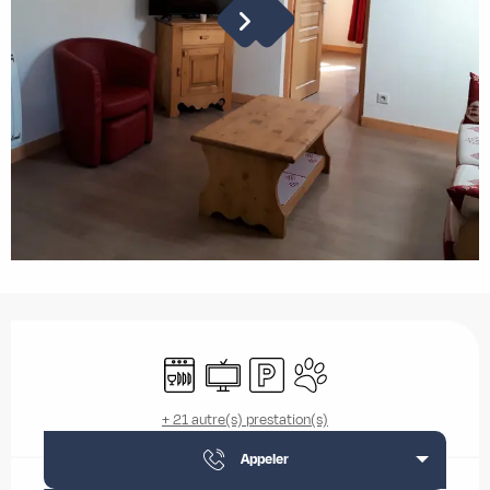
Ouverture et coordonnées
Lave vaisselle
Télévision
Parking
Animaux acceptés
+ 21 autre(s) prestation(s)
Appeler