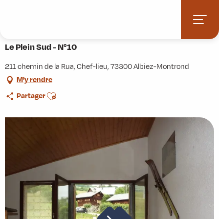
Aller
Accueil
Pratique
Hébergements
Le Plein Sud - N°10
au
contenu
principal
Le Plein Sud - N°10
211 chemin de la Rua, Chef-lieu, 73300 Albiez-Montrond
M'y rendre
Ajouter aux favoris
Partager