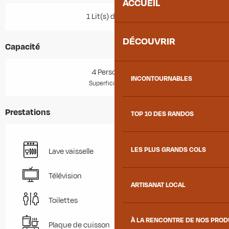
ACCUEIL
1 Lit(s) double(s)
DÉCOUVRIR
Capacité
4 Personne(s)
INCONTOURNABLES
2
Superficie : 35 m
Prestations
TOP 10 DES RANDOS
LES PLUS GRANDS COLS
Lave vaisselle
Télévision
ARTISANAT LOCAL
Toilettes
À LA RENCONTRE DE NOS PRO
Plaque de cuisson