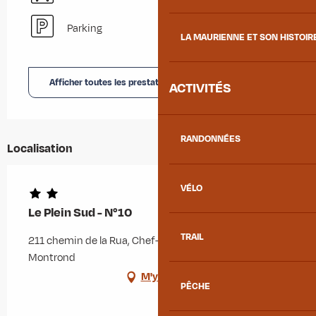
Parking
LA MAURIENNE ET SON HISTOIR
Afficher toutes les prestations
ACTIVITÉS
RANDONNÉES
Localisation
VÉLO
Le Plein Sud - N°10
TRAIL
211 chemin de la Rua, Chef-lieu, 73300 Albiez-
Montrond
M'y rendre
PÊCHE