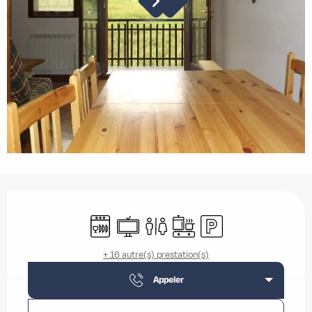
Ouverture et coordonnées
Lave vaisselle
Télévision
Toilettes
Plaque de cuisson
Parking
+ 16 autre(s) prestation(s)
Appeler