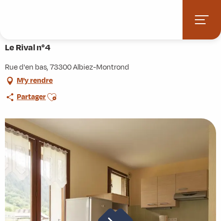
Aller
Accueil
Pratique
Hébergements
Le Rival n°4
au
contenu
principal
Le Rival n°4
Rue d'en bas, 73300 Albiez-Montrond
M'y rendre
Ajouter aux favoris
Partager