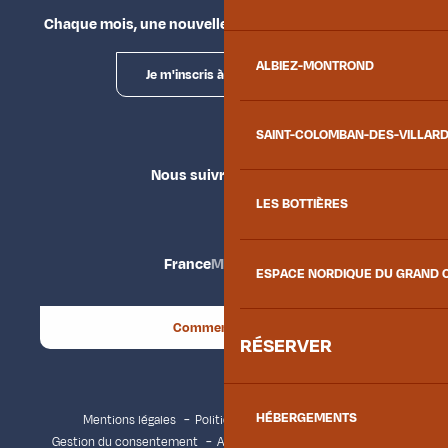
Chaque mois, une nouvelle façon d'explorer la vallée.
ALBIEZ-MONTROND
Je m'inscris à la newsletter
SAINT-COLOMBAN-DES-VILLAR
Nous suivre
LES BOTTIÈRES
France
Maurienne
ESPACE NORDIQUE DU GRAND 
Comment venir ?
RÉSERVER
HÉBERGEMENTS
Mentions légales
Politique de confidentialité
Gestion du consentement
Accessibilité : non conforme