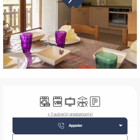
Ouverture et coordonnées
Lave linge
Lave vaisselle
Télévision
Terrasse
Parking
+ 7 autre(s) prestation(s)
Appeler