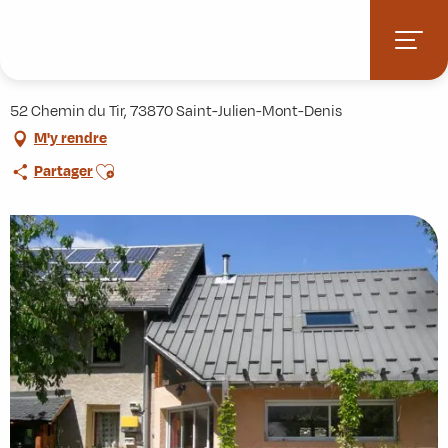
Aller
Accueil
Pratique
Hébergements
M. Bellavia Baptiste
au
contenu
M. Bellavia Baptiste
principal
52 Chemin du Tir, 73870 Saint-Julien-Mont-Denis
M'y rendre
Ajouter aux favoris
Partager