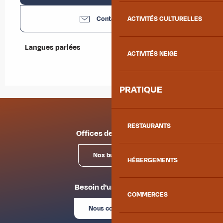
Contactez-nous
ACTIVITÉS CULTURELLES
Langues parlées
Langues parlées
ACTIVITÉS NEIGE
PRATIQUE
RESTAURANTS
Offices de tourisme
Nos bureaux
HÉBERGEMENTS
Besoin d'un conseil ?
COMMERCES
Nous contacter