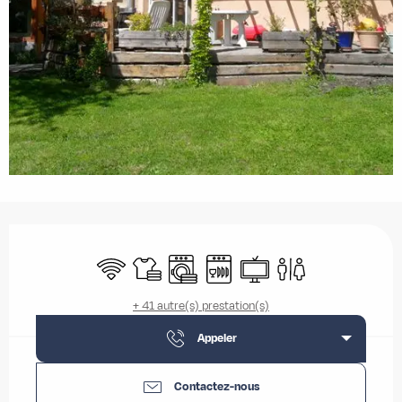
Ouverture et coordonnées
WiFi
Draps et linge
Lave linge
Lave vaisselle
Télévision
Toilettes
+ 41 autre(s) prestation(s)
Appeler
Contactez-nous