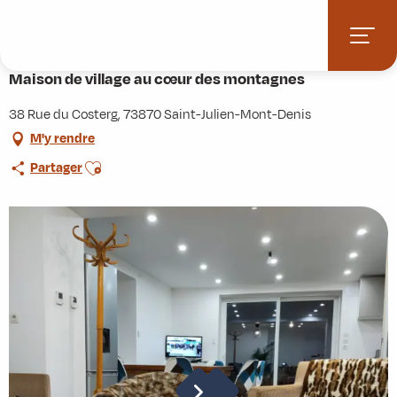
Aller
Accueil
Pratique
Hébergements
au
Maison de village au cœur des montagnes
contenu
principal
Maison de village au cœur des montagnes
38 Rue du Costerg, 73870 Saint-Julien-Mont-Denis
M'y rendre
Ajouter aux favoris
Partager