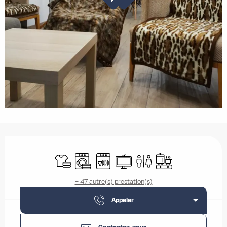
Ouverture et coordonnées
Draps et linge
Lave linge
Lave vaisselle
Télévision
Toilettes
Plaque de cuisson
+ 47 autre(s) prestation(s)
Appeler