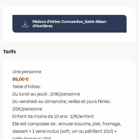
Maison d'hôtes Comunrêve_Saint-Alban-
d'Hurtières
Tarifs
Tarifs 2026
Une personne
85,00 €
Table d’hôtes :
Du lundi au jeudi : 20€/personne
Du vendredi au dimanche, veilles et jours fériés :
25€/personne
Enfant de moins de 10 ans : 12€/enfant
Elle est composée de : Amuse-bouche, plat, fromage,
dessert + 1 verre inclus (soft, vin ou pétillant 15cl) +
café, tisane ou thé.