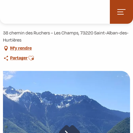
Aller
Accueil
Pratique
Hébergements
Maison d'hôtes CoMuNREVE
au
contenu
Maison d'hôtes CoMuNREVE
principal
38 chemin des Ruchers – Les Champs, 73220 Saint-Alban-des-
Hurtières
M'y rendre
Ajouter aux favoris
Partager