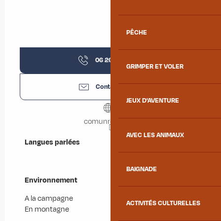
PÊCHE
06 26 32 60
▒▒
GRIMPER ET VOLER
Contactez-nous
JEUX D'AVENTURE
comunreve.com
AVEC LES ANIMAUX
Langues parlées
Langues parlées
BAIGNADE
Environnement
Environnement
A la campagne
ACTIVITÉS CULTURELLES
En montagne