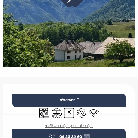
Ouverture et coordonnées
Réserver
Lave linge
Terrasse
Parking
Animaux acceptés
WiFi
+ 23 autre(s) prestation(s)
06 26 32 60
▒▒