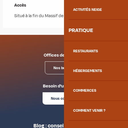
Accès
Accès
ACTIVITÉS NEIGE
Situé à la fin du Massif de Belledonne.
PRATIQUE
RESTAURANTS
Offices de tourisme
Nos bureaux
HÉBERGEMENTS
Besoin d'un conseil ?
COMMERCES
Nous contacter
COMMENT VENIR ?
Blog : conseils des locaux