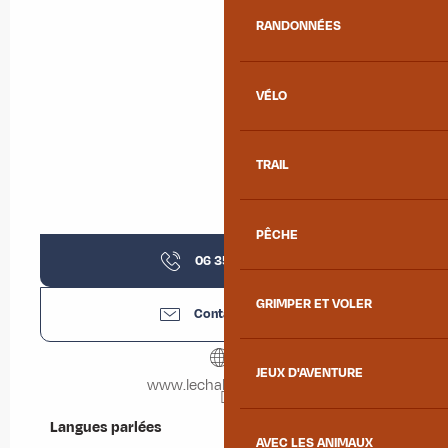
RANDONNÉES
VÉLO
TRAIL
PÊCHE
06 35 48 11
▒▒
GRIMPER ET VOLER
Contactez-nous
JEUX D'AVENTURE
www.lechaletdlacroe.fr
Langues parlées
Langues parlées
AVEC LES ANIMAUX