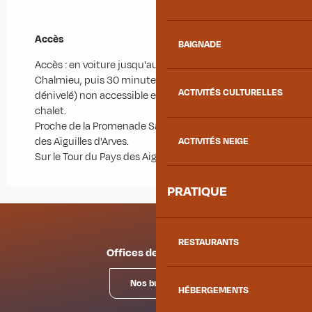
Accès
Accès
BAIGNADE
Accès : en voiture jusqu'au parking du Relais TV - Le
Chalmieu, puis 30 minutes à pied (200 mètres de
ACTIVITÉS CULTURELLES
dénivelé) non accessible en voiture au pied du
chalet.
Proche de la Promenade Savoyarde de Découverte
des Aiguilles d'Arves.
ACTIVITÉS NEIGE
Sur le Tour du Pays des Aiguilles d'Arves.
PRATIQUE
RESTAURANTS
Offices de tourisme
Nos bureaux
HÉBERGEMENTS