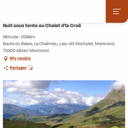
Aller
Accueil
Pratique
Hébergements
au
Nuit sous tente au Chalet d'la Croë
contenu
principal
Nuit sous tente au Chalet d'la Croë
Altitude : 2068m
Route du Relais, Le Chalmieu, Lieu-dit Montplat, Montrond,
73300 Albiez-Montrond
M'y rendre
Ajouter aux favoris
Partager