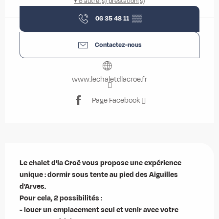
+ 6 autre(s) prestation(s)
06 35 48 11
▒▒
Contactez-nous
www.lechaletdlacroe.fr
Page Facebook
Description
Le chalet d'la Croë vous propose une expérience 
unique : dormir sous tente au pied des Aiguilles 
d'Arves. 

Pour cela, 2 possibilités :

- louer un emplacement seul et venir avec votre 