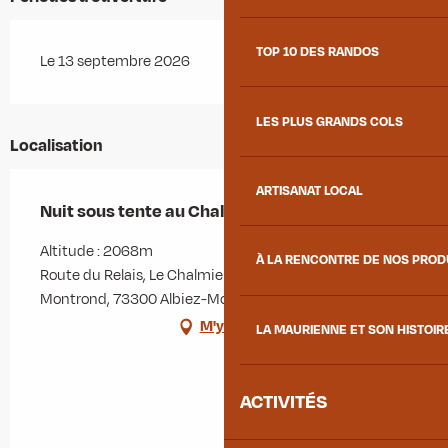
TOP 10 DES RANDOS
Le 13 septembre 2026
LES PLUS GRANDS COLS
Localisation
ARTISANAT LOCAL
Nuit sous tente au Chalet d'la Croë
Altitude : 2068m
À LA RENCONTRE DE NOS PRO
Route du Relais, Le Chalmieu, Lieu-dit Montplat,
Montrond, 73300 Albiez-Montrond
M'y rendre
LA MAURIENNE ET SON HISTOIR
ACTIVITÉS