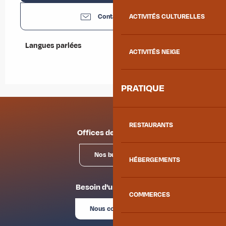
Contactez-nous
ACTIVITÉS CULTURELLES
Langues parlées
Langues parlées
ACTIVITÉS NEIGE
PRATIQUE
RESTAURANTS
Offices de tourisme
Nos bureaux
HÉBERGEMENTS
Besoin d'un conseil ?
COMMERCES
Nous contacter