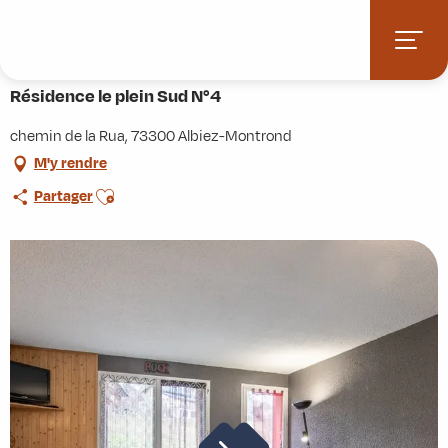
Aller
Accueil
Pratique
Hébergements
Résidence le plein Sud N°4
au
contenu
principal
Résidence le plein Sud N°4
chemin de la Rua, 73300 Albiez-Montrond
M'y rendre
Ajouter aux favoris
Partager