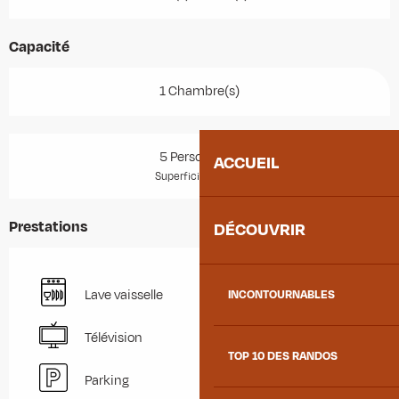
Capacité
1 Chambre(s)
5 Personne(s)
ACCUEIL
2
Superficie : 50 m
Prestations
DÉCOUVRIR
Lave vaisselle
INCONTOURNABLES
Télévision
TOP 10 DES RANDOS
Parking