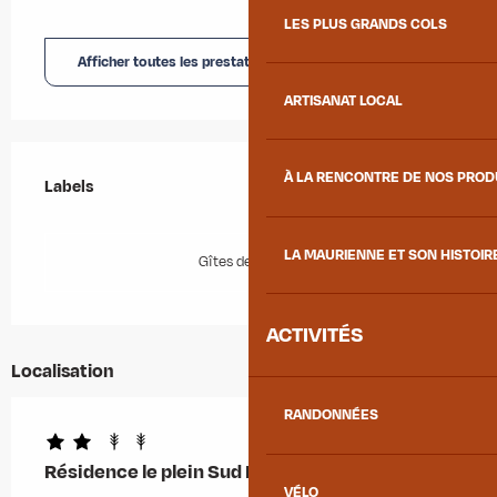
LES PLUS GRANDS COLS
Afficher toutes les prestations
ARTISANAT LOCAL
Offres de prestations
À LA RENCONTRE DE NOS PRO
Labels
Labels
LA MAURIENNE ET SON HISTOIR
Gîtes de France
ACTIVITÉS
Localisation
RANDONNÉES
Résidence le plein Sud N°4
VÉLO