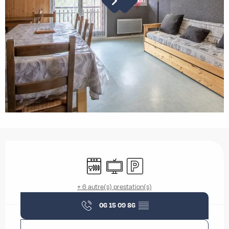
Ouverture et coordonnées
Lave vaisselle
Télévision
Parking
+ 6 autre(s) prestation(s)
06 15 09 86
▒▒