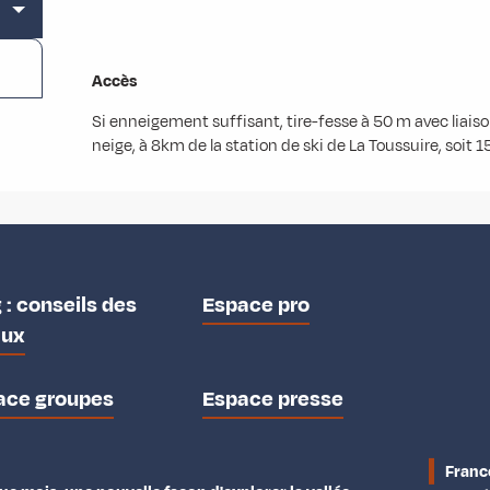
Accès
Accès
Si enneigement suffisant, tire-fesse à 50 m avec liai
neige, à 8km de la station de ski de La Toussuire, soit 1
 : conseils des
Espace pro
aux
ace groupes
Espace presse
Franc