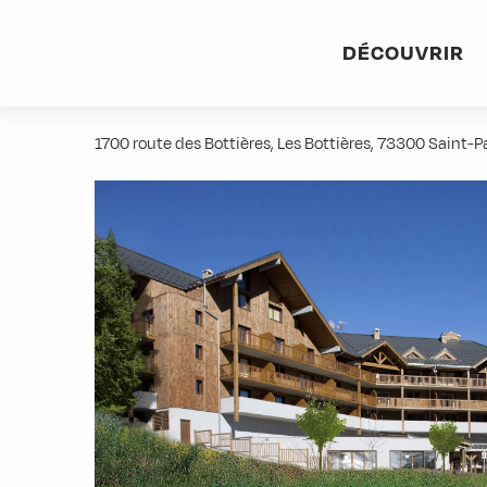
Aller
Accueil
Pratique
Hébergements
Résidence Les Terra
au
DÉCOUVRIR
contenu
Résidence Les Terrasses des Bott
principal
1700 route des Bottières, Les Bottières, 73300 Saint-