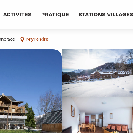
sses des Bottières
ACTIVITÉS
PRATIQUE
STATIONS VILLAGE
ières
Pancrace
M'y rendre