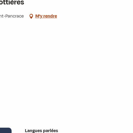
ottières
int-Pancrace
M'y rendre
Langues parlées
Langues parlées