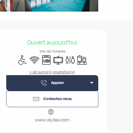
Ouverture et coordonnées
Ouvert aujourd'hui
Voir les horaires
Accès handicapés
WiFi
Lave vaisselle
Télévision
Toilettes
Plaque de cuisson
+ 42 autre(s) prestation(s)
Appeler
Contactez-nous
www.olydea.com