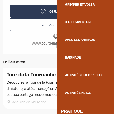
GRIMPER ET VOLER
06 52 41 96
▒▒
JEUX D'AVENTURE
Contactez-nous
AVEC LES ANIMAUX
www.tourdelafournache.com
BAIGNADE
En lien avec
Tour de la Fournache
ACTIVITÉS CULTURELLES
Découvrez la Tour de la Fournache. Ce lieu insolite et chargé
d'histoire, a été aménagé en 2 chambres, 1 duplex et un
ACTIVITÉS NEIGE
espace partagé modernes, cosy et bien équipés, pour des...
Saint-Jean-de-Maurienne
PRATIQUE