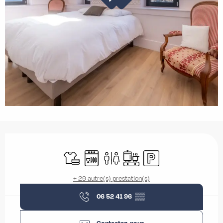
Ouverture et coordonnées
Draps et linge
Lave vaisselle
Toilettes
Plaque de cuisson
Parking
+ 29 autre(s) prestation(s)
06 52 41 96
▒▒