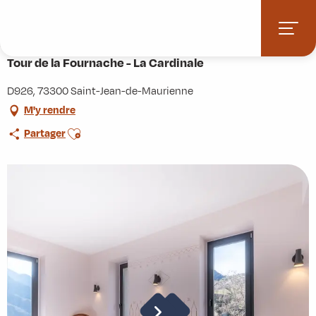
Aller
Accueil
Pratique
Hébergements
au
Tour de la Fournache - La Cardinale
contenu
principal
Tour de la Fournache - La Cardinale
D926, 73300 Saint-Jean-de-Maurienne
M'y rendre
Ajouter aux favoris
Partager