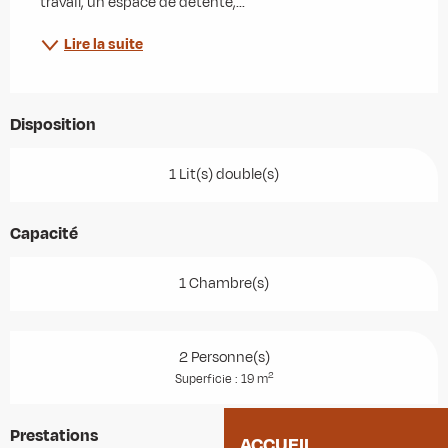
travail, un espace de détente,...
Lire la suite
Disposition
1 Lit(s) double(s)
Capacité
1 Chambre(s)
2 Personne(s)
2
Superficie : 19 m
Prestations
ACCUEIL