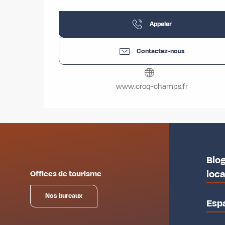
Appeler
Contactez-nous
www.croq-champs.fr
Blog
loc
Offices de tourisme
Nos bureaux
Esp