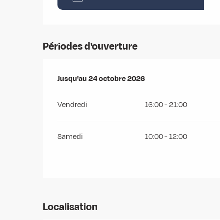
Périodes d'ouverture
Du
Jusqu'au
3 avril 2026
24 octobre 2026
au
24 octobre 2026
Vendredi
16:00 - 21:00
Samedi
10:00 - 12:00
Localisation