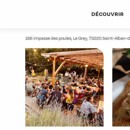
Aller
Accueil
Pratique
Restaurants
Crêperie Croq'Champs
au
DÉCOUVRIR
contenu
Crêperie Croq'Champs
principal
186 impasse des poules, Le Grey, 73220 Saint-Alban-d