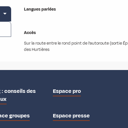
Langues parlées
Langues parlées
Accès
Accès
Sur la route entre le rond point de l’autoroute (sortie Épi
des Hurtières
 : conseils des
Espace pro
aux
ace groupes
Espace presse