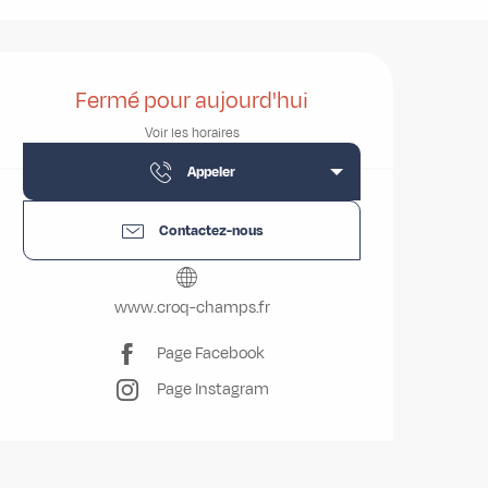
Ouverture et coordonnées
Fermé pour aujourd'hui
Voir les horaires
Appeler
Contactez-nous
www.croq-champs.fr
Page Facebook
Page Instagram