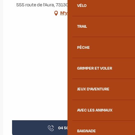
555 route de l'Aura, 73130 Sainte-Marie-de-Cuines
VÉLO
M'y rendre
TRAIL
PÊCHE
GRIMPER ET VOLER
JEUX D'AVENTURE
AVEC LES ANIMAUX
04 56 96 36
▒▒
BAIGNADE