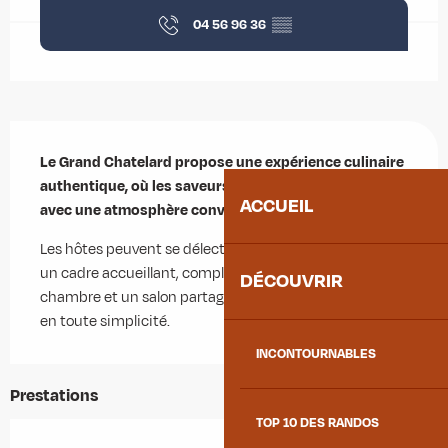
04 56 96 36
▒▒
Description
Le Grand Chatelard propose une expérience culinaire 
authentique, où les saveurs locales s'entrelacent 
ACCUEIL
avec une atmosphère conviviale.
Les hôtes peuvent se délecter de plats savoureux dans 
un cadre accueillant, complété par un service en 
DÉCOUVRIR
chambre et un salon partagé où l'on peut se détendre 
en toute simplicité.
INCONTOURNABLES
Prestations
TOP 10 DES RANDOS