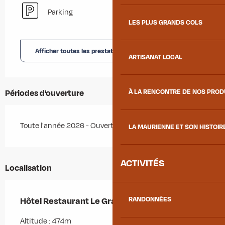
Parking
LES PLUS GRANDS COLS
Afficher toutes les prestations
ARTISANAT LOCAL
Périodes d'ouverture
À LA RENCONTRE DE NOS PRO
Toute l'année 2026 - Ouvert tous les jours
LA MAURIENNE ET SON HISTOIR
ACTIVITÉS
Localisation
Hôtel Restaurant Le Grand Chatelard
RANDONNÉES
Altitude : 474m