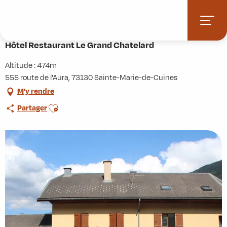
Aller
Accueil
Pratique
Restaurants
au
Hôtel Restaurant Le Grand Chatelard
contenu
principal
Hôtel Restaurant Le Grand Chatelard
Altitude : 474m
555 route de l'Aura, 73130 Sainte-Marie-de-Cuines
M'y rendre
Ajouter aux favoris
Partager