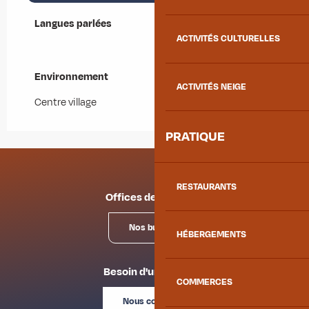
Langues parlées
Langues parlées
ACTIVITÉS CULTURELLES
Environnement
Environnement
ACTIVITÉS NEIGE
Centre village
PRATIQUE
RESTAURANTS
Offices de tourisme
Nos bureaux
HÉBERGEMENTS
Besoin d'un conseil ?
COMMERCES
Nous contacter