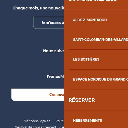
Chaque mois, une nouvelle façon d'explorer la vallée.
ALBIEZ-MONTROND
Je m'inscris à la newsletter
SAINT-COLOMBAN-DES-VILLAR
Nous suivre
LES BOTTIÈRES
France
Maurienne
ESPACE NORDIQUE DU GRAND 
Comment venir ?
RÉSERVER
HÉBERGEMENTS
Mentions légales
Politique de confidentialité
Gestion du consentement
Accessibilité : non conforme