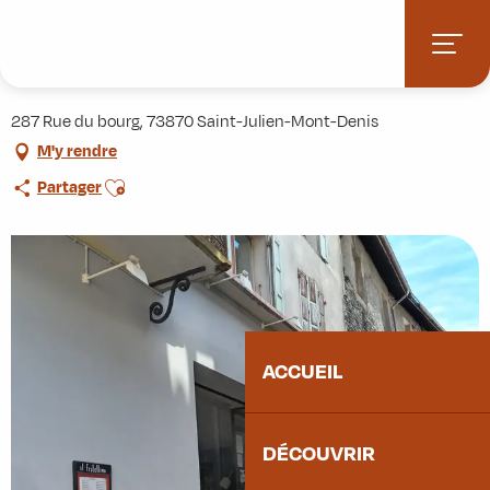
Aller
Accueil
Pratique
Restaurants
Il fratellino del topolino
au
contenu
Il fratellino del topolino
principal
287 Rue du bourg, 73870 Saint-Julien-Mont-Denis
M'y rendre
Ajouter aux favoris
Partager
ACCUEIL
DÉCOUVRIR