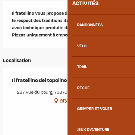
ACTIVITÉS
Description
Il fratellino vous propose des pizzas préparées dans 
le respect des traditions italiennes. Pâte élaborée 
RANDONNÉES
avec technique, produits de qualités et savoir faire ! 
Pizzas uniquement à emporter.
VÉLO
Localisation
TRAIL
Il fratellino del topolino
PÊCHE
287 Rue du bourg, 73870 Saint-Julien-Mont-Denis
M'y rendre
GRIMPER ET VOLER
JEUX D'AVENTURE