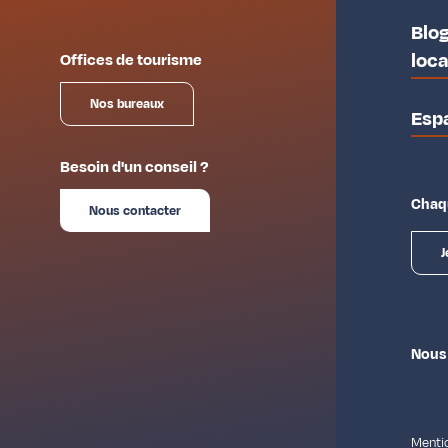
Blog
loc
Offices de tourisme
Nos bureaux
Esp
Besoin d'un conseil ?
Chaqu
Nous contacter
J
Nous
Mentio