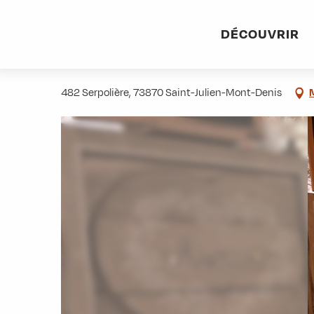
Aller
Accueil
Pratique
Restaurants
Le Pimpiolet
au
DÉCOUVRIR
contenu
Le Pimpiolet
principal
482 Serpolière, 73870 Saint-Julien-Mont-Denis