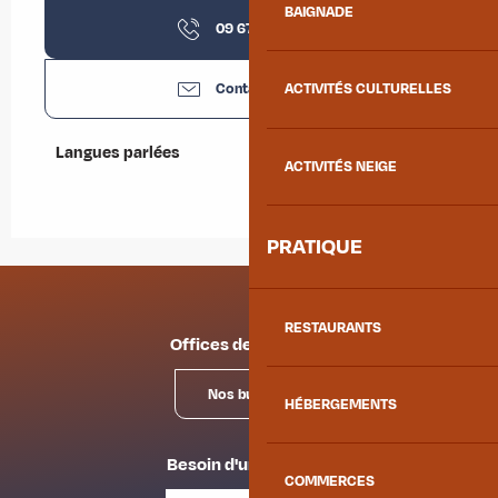
BAIGNADE
09 67 76 88
▒▒
Contactez-nous
ACTIVITÉS CULTURELLES
Langues parlées
Langues parlées
ACTIVITÉS NEIGE
PRATIQUE
RESTAURANTS
Offices de tourisme
Nos bureaux
HÉBERGEMENTS
Besoin d'un conseil ?
COMMERCES