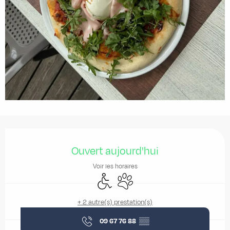
Ouverture et coordonnées
Ouvert aujourd'hui
Voir les horaires
Accès handicapés
Animaux acceptés
+ 2 autre(s) prestation(s)
09 67 76 88
▒▒