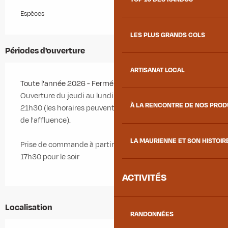
Espèces
LES PLUS GRANDS COLS
Périodes d'ouverture
ARTISANAT LOCAL
Toute l'année 2026 - Fermé le mardi, le mercredi
Ouverture du jeudi au lundi de 12h à 13h30 et de 19h à
À LA RENCONTRE DE NOS PRO
21h30 (les horaires peuvent être modifiés en fonction
de l'affluence).
LA MAURIENNE ET SON HISTOIR
Prise de commande à partir de 11h pour le midi et
17h30 pour le soir
ACTIVITÉS
Localisation
RANDONNÉES