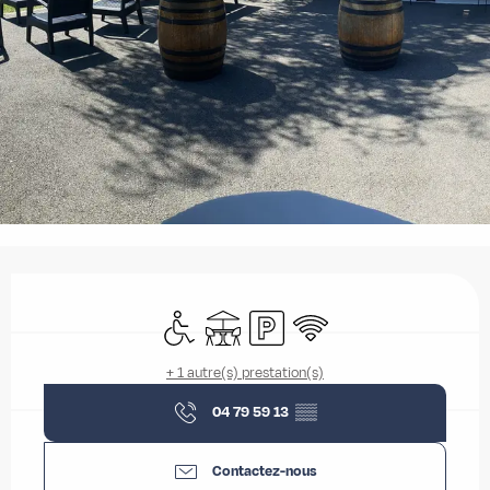
Ouverture et coordonnées
Accès handicapés
Terrasse
Parking
WiFi
+ 1 autre(s) prestation(s)
04 79 59 13
▒▒
Contactez-nous