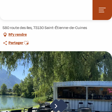
Aller
Accueil
Pratique
Restaurants
Restaurant Le Plein Sud
au
contenu
Restaurant Le Plein Sud
principal
580 route des Iles, 73130 Saint-Étienne-de-Cuines
M'y rendre
Ajouter aux favoris
Partager