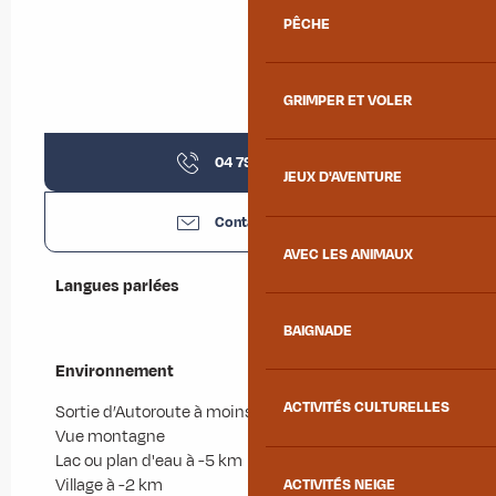
PÊCHE
GRIMPER ET VOLER
04 79 59 13
▒▒
JEUX D'AVENTURE
Contactez-nous
AVEC LES ANIMAUX
Langues parlées
Langues parlées
BAIGNADE
Environnement
Environnement
ACTIVITÉS CULTURELLES
Sortie d’Autoroute à moins de 5 km
Vue montagne
Lac ou plan d'eau à -5 km
Village à -2 km
ACTIVITÉS NEIGE