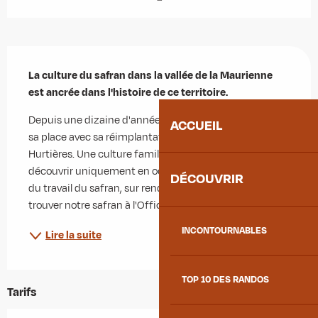
Description
La culture du safran dans la vallée de la Maurienne 
est ancrée dans l'histoire de ce territoire.
Depuis une dizaine d'années, cet "or rouge" a retrouvé 
ACCUEIL
sa place avec sa réimplantation sur le domaine des 
Hurtières. Une culture familiale que vous pouvez venir 
découvrir uniquement en octobre, lors de la récolte et 
DÉCOUVRIR
du travail du safran, sur rendez-vous. Vous pouvez 
trouver notre safran à l'Office...
INCONTOURNABLES
Lire la suite
TOP 10 DES RANDOS
Tarifs