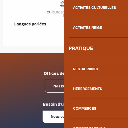
ACTIVITÉS CULTURELLES
culturesafran73.fr
Langues parlées
Langues parlées
ACTIVITÉS NEIGE
PRATIQUE
RESTAURANTS
Offices de tourisme
Nos bureaux
HÉBERGEMENTS
Besoin d'un conseil ?
COMMERCES
Nous contacter