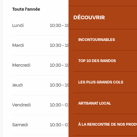
Toute l'année
Toute l'année
DÉCOUVRIR
Lundi
10:30 - 19:00
INCONTOURNABLES
Mardi
10:30 - 19:00
TOP 10 DES RANDOS
Mercredi
10:30 - 19:00
LES PLUS GRANDS COLS
Jeudi
10:30 - 19:00
ARTISANAT LOCAL
Vendredi
10:30 - 01:00
Samedi
10:30 - 01:00
À LA RENCONTRE DE NOS PRO