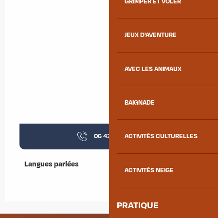
GRIMPER ET VOLER
JEUX D'AVENTURE
AVEC LES ANIMAUX
BAIGNADE
06 43 54 68
▒▒
ACTIVITÉS CULTURELLES
Langues parlées
Langues parlées
ACTIVITÉS NEIGE
PRATIQUE