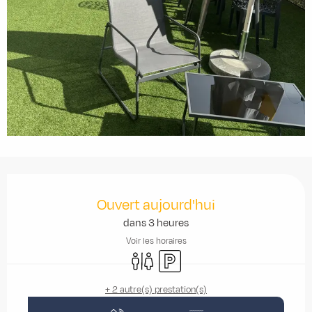
Ouverture et coordonnées
Ouvert aujourd'hui
dans 3 heures
Voir les horaires
Toilettes
Parking
+ 2 autre(s) prestation(s)