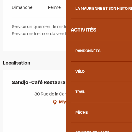
Dimanche
Fermé
LA MAURIENNE ET SON HISTOIR
Service uniquement le midi du lundi au vendredi.
ACTIVITÉS
Service midi et soir du vendredi soir au samedi soir.
RANDONNÉES
Localisation
VÉLO
Sandjo -Café Restaurant
TRAIL
80 Rue de la Gare, 73220 Épierre
M'y rendre
PÊCHE