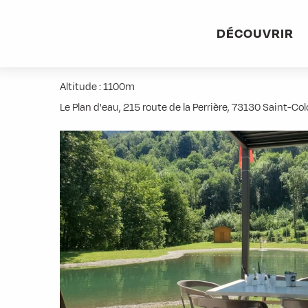
Aller
Accueil
Pratique
Restaurants
Snack Le Comptoir du
au
DÉCOUVRIR
contenu
Snack Le Comptoir du Coin
principal
Altitude : 1100m
Le Plan d'eau, 215 route de la Perrière, 73130 Saint-C