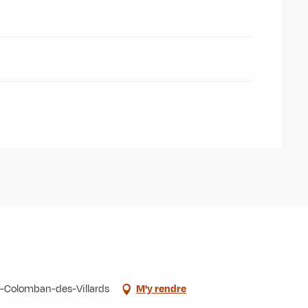
int-Colomban-des-Villards
M'y rendre