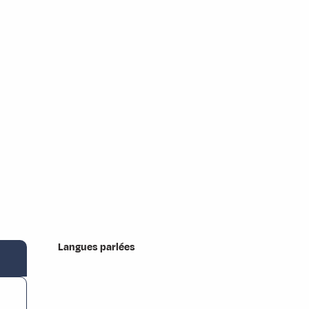
Langues parlées
Langues parlées