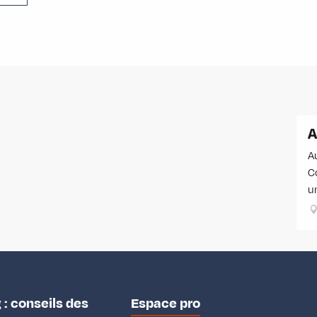
A
A
C
u
 : conseils des
Espace pro