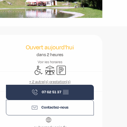
Ouverture et coordonnées
Ouvert aujourd'hui
dans 2 heures
Voir les horaires
Accès handicapés
Terrasse
Parking
+ 2 autre(s) prestation(s)
07 62 51 37
▒▒
Contactez-nous