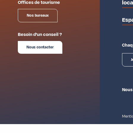
loc
Offices de tourisme
Nos bureaux
Esp
Besoin d'un conseil ?
Chaqu
Nous contacter
J
Nous
Mentio