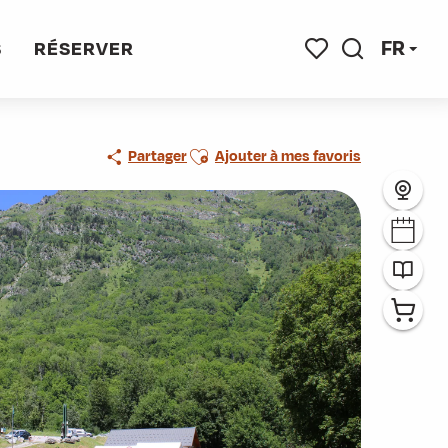
FR
S
RÉSERVER
Recherche
Voir les favoris
Ajouter aux favoris
Partager
Ajouter à mes favoris