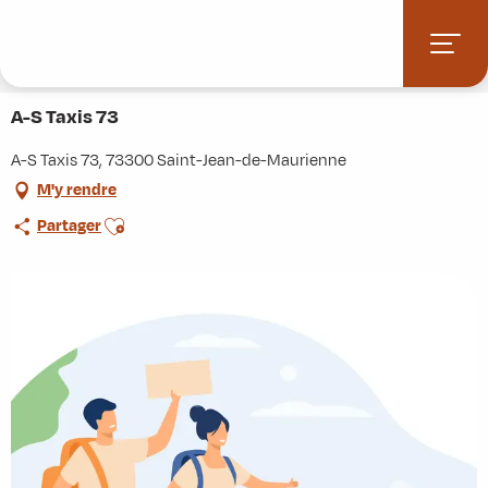
Aller
Accueil
Stations villages
Albiez-Montrond
au
Accès et informations pratiques
Commerces et services
contenu
A-S Taxis 73
principal
A-S Taxis 73
A-S Taxis 73, 73300 Saint-Jean-de-Maurienne
M'y rendre
Ajouter aux favoris
Partager