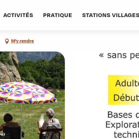
informations pratiques
Commerces et services
A vos crayons
ACTIVITÉS
PRATIQUE
STATIONS VILLAGE
M'y rendre