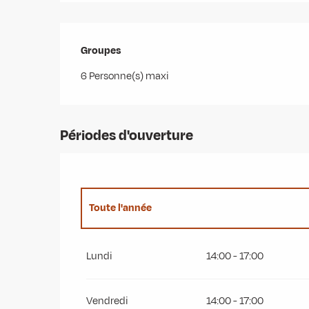
Groupes
Groupes
6 Personne(s) maxi
Périodes d'ouverture
Toute l'année
Du
1 janvier 2027
au
31 août 2027
Lundi
14:00 - 17:00
Vendredi
14:00 - 17:00