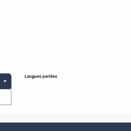
Langues parlées
Langues parlées