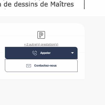
Ouverture et coordonnées
Parking
+ 2 autre(s) prestation(s)
Appeler
Contactez-nous