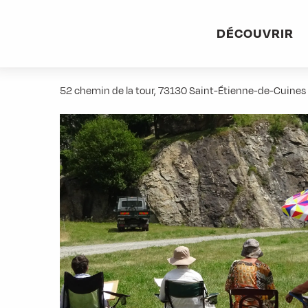
Aller
Accueil
Stations villages
Albiez-Montrond
Accès et 
au
DÉCOUVRIR
contenu
A vos crayons
principal
52 chemin de la tour, 73130 Saint-Étienne-de-Cuines