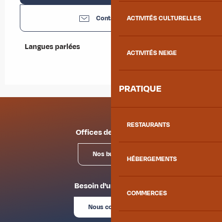
Contactez-nous
ACTIVITÉS CULTURELLES
Langues parlées
Langues parlées
ACTIVITÉS NEIGE
PRATIQUE
RESTAURANTS
Offices de tourisme
Nos bureaux
HÉBERGEMENTS
Besoin d'un conseil ?
COMMERCES
Nous contacter