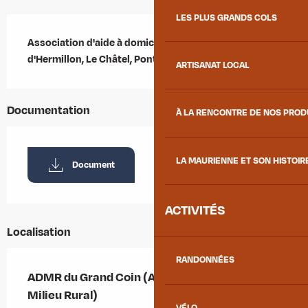
LES PLUS GRANDS COLS
Description
Association d'aide à domicile sur les communes 
d'Hermillon, Le Châtel, Pontamafrey et Montvernier
ARTISANAT LOCAL
Documentation
À LA RENCONTRE DE NOS PRO
LA MAURIENNE ET SON HISTOIR
Document
ACTIVITÉS
Localisation
RANDONNÉES
ADMR du Grand Coin (Aide à Domicile en
Milieu Rural)
VÉLO