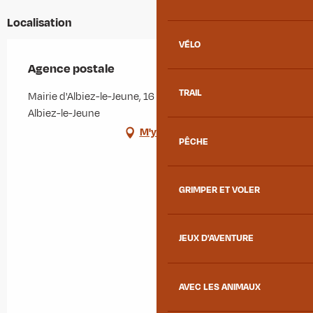
Localisation
VÉLO
Agence postale
TRAIL
Mairie d'Albiez-le-Jeune, 16 route de la Fesse, 73300
Albiez-le-Jeune
M'y rendre
PÊCHE
GRIMPER ET VOLER
JEUX D'AVENTURE
AVEC LES ANIMAUX