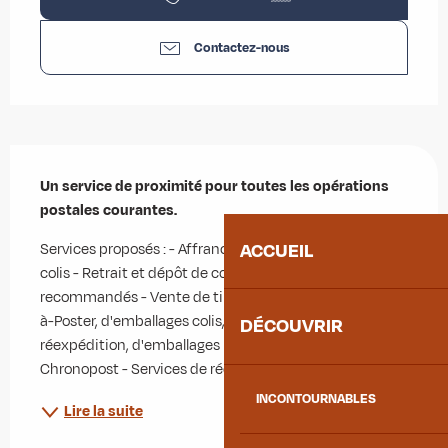
Contactez-nous
Description
Un service de proximité pour toutes les opérations 
postales courantes.
ACCUEIL
Services proposés : - Affranchissement de lettres et 
colis - Retrait et dépôt de colis, de lettres et de 
recommandés - Vente de timbres, d'enveloppes Prêt-
à-Poster, d'emballages colis, d'enveloppes de 
DÉCOUVRIR
réexpédition, d'emballages Prêt-à-Expédier 
Chronopost - Services de réexpédition et garde du...
INCONTOURNABLES
Lire la suite