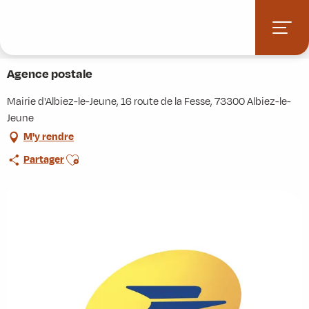
Aller
Accueil
Stations villages
Albiez-Montrond
au
Accès et informations pratiques
Commerces et services
contenu
Agence postale
principal
Agence postale
Mairie d'Albiez-le-Jeune, 16 route de la Fesse, 73300 Albiez-le-
Jeune
M'y rendre
Ajouter aux favoris
Partager