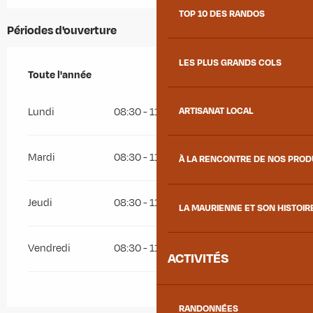
TOP 10 DES RANDOS
Périodes d'ouverture
LES PLUS GRANDS COLS
Toute l'année
Toute l'année
ARTISANAT LOCAL
Lundi
08:30 - 11:30
13:30 - 17:30
Mardi
08:30 - 11:30
13:30 - 17:30
À LA RENCONTRE DE NOS PRO
Jeudi
08:30 - 11:30
13:30 - 18:30
LA MAURIENNE ET SON HISTOIR
Vendredi
08:30 - 11:30
13:30 - 17:30
ACTIVITÉS
RANDONNÉES