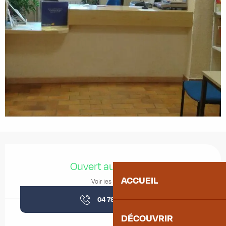
Ouverture et coordonnées
Ouvert aujourd'hui
ACCUEIL
Voir les horaires
04 79 59 50
▒▒
DÉCOUVRIR