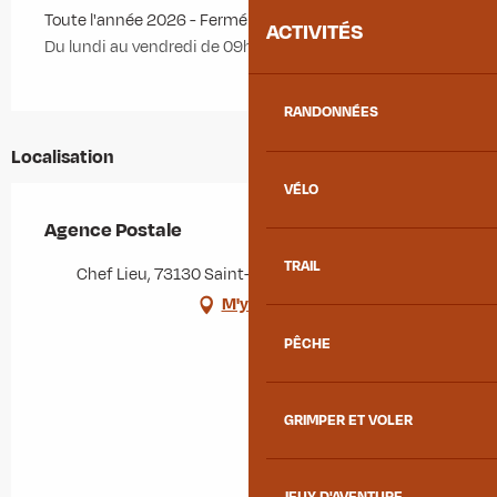
Toute l'année 2026 - Fermé le samedi, le dimanche
ACTIVITÉS
Du lundi au vendredi de 09h00 à 12h00
RANDONNÉES
Localisation
VÉLO
Agence Postale
TRAIL
Chef Lieu, 73130 Saint-Colomban-des-Villards
M'y rendre
PÊCHE
GRIMPER ET VOLER