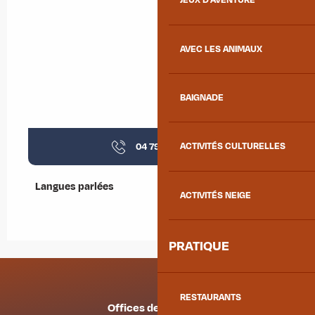
JEUX D'AVENTURE
AVEC LES ANIMAUX
BAIGNADE
04 79 59 50
▒▒
ACTIVITÉS CULTURELLES
Langues parlées
Langues parlées
ACTIVITÉS NEIGE
PRATIQUE
RESTAURANTS
Offices de tourisme