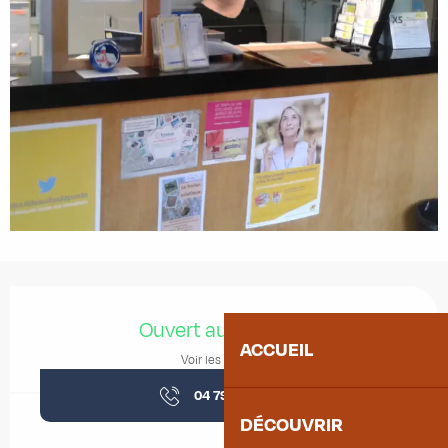
Ouverture et coordonnées
Ouvert aujourd'hui
ACCUEIL
Voir les horaires
04 79 83 15
▒▒
DÉCOUVRIR