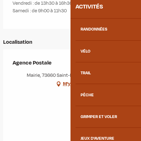
Vendredi : de 13h30 à 16h30
ACTIVITÉS
Samedi : de 9h00 à 11h30
RANDONNÉES
Localisation
VÉLO
Agence Postale
TRAIL
Mairie, 73660 Saint-Rémy-de-Maurienne
M'y rendre
PÊCHE
GRIMPER ET VOLER
JEUX D'AVENTURE