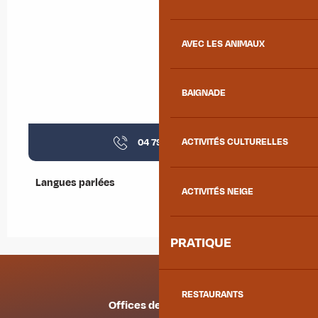
AVEC LES ANIMAUX
BAIGNADE
04 79 83 15
▒▒
ACTIVITÉS CULTURELLES
Langues parlées
Langues parlées
ACTIVITÉS NEIGE
PRATIQUE
RESTAURANTS
Offices de tourisme