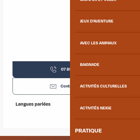
JEUX D'AVENTURE
AVEC LES ANIMAUX
BAIGNADE
07 89 31 76
▒▒
Contactez-nous
ACTIVITÉS CULTURELLES
Langues parlées
Langues parlées
ACTIVITÉS NEIGE
PRATIQUE