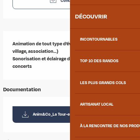
Contactez-nous
DÉCOUVRIR
Description
INCONTOURNABLES
Animation de tout type d’événement (mariage, fête de 
village, association…) 

Sonorisation et éclairage de spectacles et de 
TOP 10 DES RANDOS
concerts
LES PLUS GRANDS COLS
Documentation
ARTISANAT LOCAL
Anim&Co_La Tour-en-Maurienne
À LA RENCONTRE DE NOS PRO