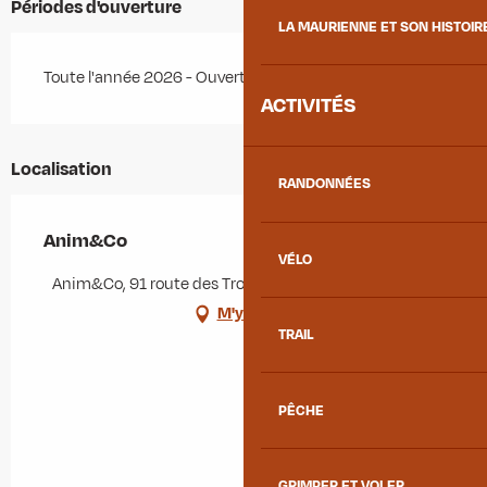
Périodes d'ouverture
LA MAURIENNE ET SON HISTOIR
Toute l'année 2026 - Ouvert tous les jours
ACTIVITÉS
Localisation
RANDONNÉES
Anim&Co
VÉLO
Anim&Co, 91 route des Trois Noyers, 73300 Le Châtel
M'y rendre
TRAIL
PÊCHE
GRIMPER ET VOLER