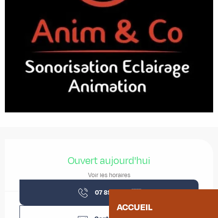
Ouverture et coordonnées
Ouvert aujourd'hui
Voir les horaires
07 89 31 76
▒▒
ACCUEIL