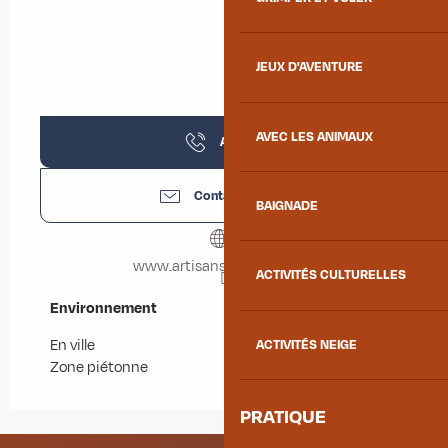
JEUX D'AVENTURE
AVEC LES ANIMAUX
Appeler
Contactez-nous
BAIGNADE
www.artisansdumonde.org
ACTIVITÉS CULTURELLES
Environnement
Environnement
En ville
ACTIVITÉS NEIGE
Zone piétonne
PRATIQUE