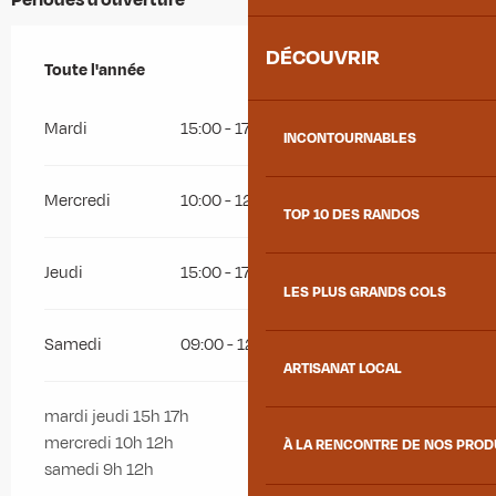
DÉCOUVRIR
Toute l'année
Toute l'année
Mardi
15:00 - 17:00
INCONTOURNABLES
Mercredi
10:00 - 12:00
TOP 10 DES RANDOS
Jeudi
15:00 - 17:00
LES PLUS GRANDS COLS
Samedi
09:00 - 12:00
ARTISANAT LOCAL
mardi jeudi 15h 17h
mercredi 10h 12h
À LA RENCONTRE DE NOS PRO
samedi 9h 12h