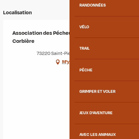
RANDONNÉES
Localisation
VÉLO
Association des Pécheurs de l'Etang de la
Corbière
TRAIL
73220 Saint-Pierre-de-Belleville
M'y rendre
PÊCHE
GRIMPER ET VOLER
JEUX D'AVENTURE
AVEC LES ANIMAUX