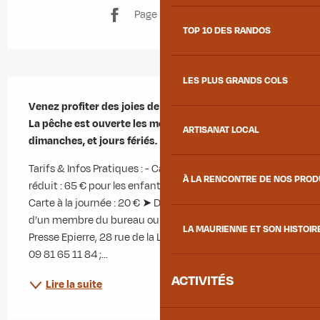
Page Facebook
TOP 10 DES RANDOS
LES PLUS GRANDS COLS
Description
Venez profiter des joies de la pêche !

La pêche est ouverte les mercredis, samedis, 
ARTISANAT LOCAL
dimanches, et jours fériés.
Tarifs & Infos Pratiques : - Carte annuelle : 130 € ➤ Tarif 
À LA RENCONTRE DE NOS PRO
réduit : 65 € pour les enfants de moins de 12 ans - 
Carte à la journée : 20 € ➤ Disponible sur place auprès 
d’un membre du bureau ou aux points de vente : Tabac 
LA MAURIENNE ET SON HISTOIR
Presse Epierre, 28 rue de la Lauzière, 73220 Epierre, tel: 
09 81 65 11 84 ;...
ACTIVITÉS
Lire la suite