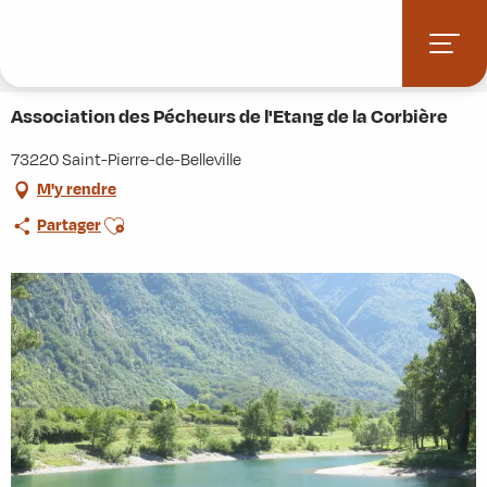
Aller
Accueil
Stations villages
Albiez-Montrond
au
Accès et informations pratiques
Commerces et services
contenu
Association des Pécheurs de l'Etang de la Corbière
principal
Association des Pécheurs de l'Etang de la Corbière
73220 Saint-Pierre-de-Belleville
M'y rendre
Ajouter aux favoris
Partager