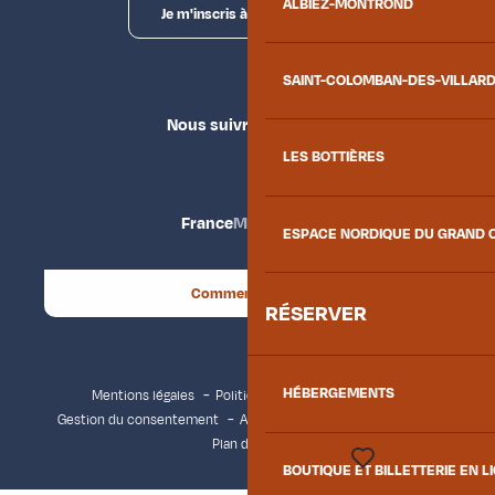
ALBIEZ-MONTROND
Je m'inscris à la newsletter
SAINT-COLOMBAN-DES-VILLAR
Nous suivre
LES BOTTIÈRES
France
Maurienne
ESPACE NORDIQUE DU GRAND 
Comment venir ?
RÉSERVER
HÉBERGEMENTS
Mentions légales
Politique de confidentialité
Gestion du consentement
Accessibilité : non conforme
Plan du site
BOUTIQUE ET BILLETTERIE EN L
Voir les favoris