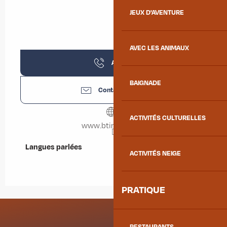
JEUX D'AVENTURE
AVEC LES ANIMAUX
Appeler
BAIGNADE
Contactez-nous
ACTIVITÉS CULTURELLES
www.btimmo.com
Langues parlées
Langues parlées
ACTIVITÉS NEIGE
PRATIQUE
RESTAURANTS