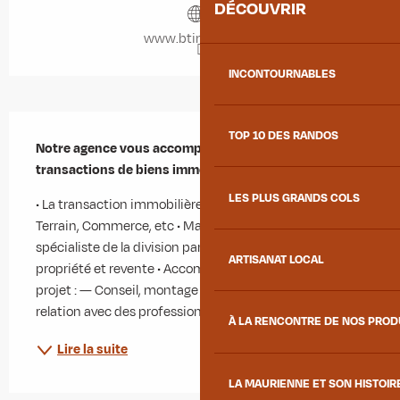
DÉCOUVRIR
www.btimmo.com
INCONTOURNABLES
Description
TOP 10 DES RANDOS
Notre agence vous accompagne dans toutes vos 
transactions de biens immobiliers.
LES PLUS GRANDS COLS
• La transaction immobilière : — Maison, Appartement, 
Terrain, Commerce, etc • Marchant de biens, 
spécialiste de la division parcellaire : — Achat de 
ARTISANAT LOCAL
propriété et revente • Accompagnement dans votre 
projet : — Conseil, montage et Suivie du projet, Mise en 
relation avec des professionnels, etc.
À LA RENCONTRE DE NOS PRO
Lire la suite
LA MAURIENNE ET SON HISTOIR