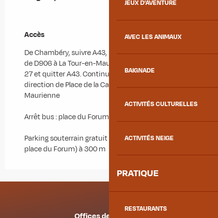
JEUX D'AVENTURE
Accès
Accès
AVEC LES ANIMAUX
De Chambéry, suivre A43, E70 et A43 en direction
de D906 à La Tour-en-Maurienne. Prendre la sortie
BAIGNADE
27 et quitter A43. Continuer sur D906. Rouler en
direction de Place de la Cathédrale à Saint-Jean-de-
Maurienne
ACTIVITÉS CULTURELLES
Arrêt bus : place du Forum
Parking souterrain gratuit Saint-Antoine (sous la
ACTIVITÉS NEIGE
place du Forum) à 300 m
PRATIQUE
RESTAURANTS
Offices de tourisme