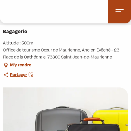
Aller
Accueil
Stations villages
Albiez-Montrond
au
Accès et informations pratiques
Commerces et services
contenu
Bagagerie
principal
Bagagerie
Altitude : 500m
Office de tourisme Cœur de Maurienne, Ancien Évêché - 23
Place de la Cathédrale, 73300 Saint-Jean-de-Maurienne
M'y rendre
Ajouter aux favoris
Partager