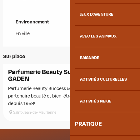
JEUX D'AVENTURE
Environnement
Environnement
En ville
AVEC LES ANIMAUX
Sur place
BAIGNADE
Parfumerie Beauty Success & Institut Julie
GADEN
ACTIVITÉS CULTURELLES
Parfumerie Beauty Success & Institut Julie Gaden Votre
partenaire beauté et bien-être Colporteurs de Bonheur
ACTIVITÉS NEIGE
depuis 1959!
Saint-Jean-de-Maurienne
PRATIQUE