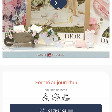
Ouverture et coordonnées
Fermé aujourd'hui
Voir les horaires
Accès handicapés
Animaux acceptés
Livraison
04 79 64 08
▒▒