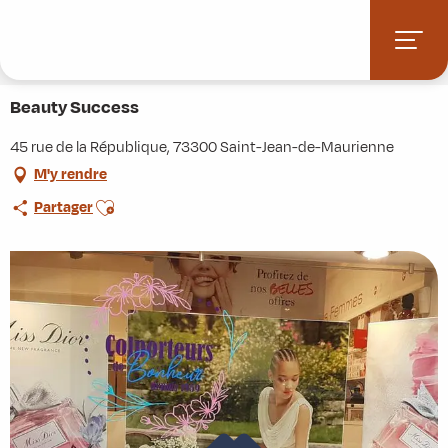
Aller
Accueil
Stations villages
Albiez-Montrond
au
Accès et informations pratiques
Commerces et services
contenu
Beauty Success
principal
Beauty Success
45 rue de la République, 73300 Saint-Jean-de-Maurienne
M'y rendre
Ajouter aux favoris
Partager