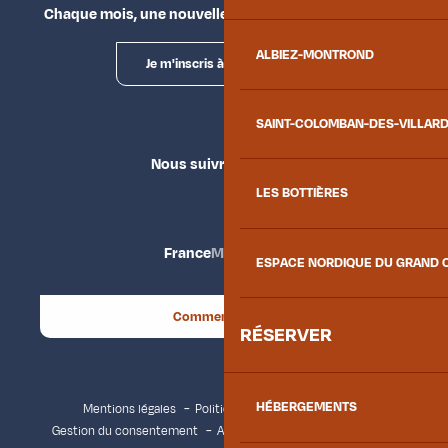
Chaque mois, une nouvelle façon d'explorer la vallée.
ALBIEZ-MONTROND
Je m'inscris à la newsletter
SAINT-COLOMBAN-DES-VILLAR
Nous suivre
LES BOTTIÈRES
France
Maurienne
ESPACE NORDIQUE DU GRAND 
Comment venir ?
RÉSERVER
HÉBERGEMENTS
Mentions légales
Politique de confidentialité
Gestion du consentement
Accessibilité : non conforme