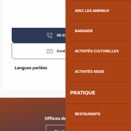
AVEC LES ANIMAUX
BAIGNADE
06 61 58 57
▒▒
Contactez-nous
ACTIVITÉS CULTURELLES
Langues parlées
Langues parlées
ACTIVITÉS NEIGE
PRATIQUE
RESTAURANTS
Offices de tourisme