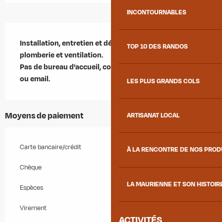
INCONTOURNABLES
Description
Installation, entretien et dépannage pour chauffage, 
TOP 10 DES RANDOS
plomberie et ventilation.

Pas de bureau d'accueil, contactez-moi par téléphone 
ou email.
LES PLUS GRANDS COLS
Moyens de paiement
ARTISANAT LOCAL
Carte bancaire/crédit
À LA RENCONTRE DE NOS PRO
Chèque
LA MAURIENNE ET SON HISTOIR
Espèces
Virement
ACTIVITÉS