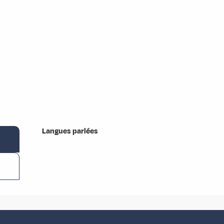
Langues parlées
Langues parlées