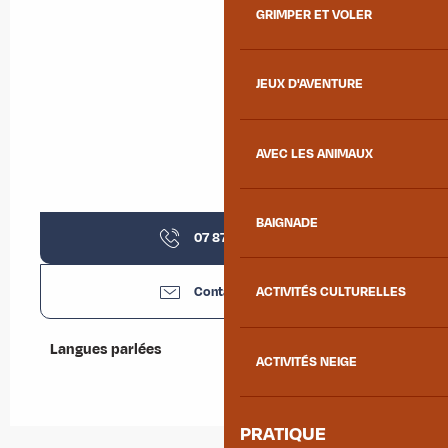
GRIMPER ET VOLER
JEUX D'AVENTURE
AVEC LES ANIMAUX
BAIGNADE
07 87 26 83
▒▒
Contactez-nous
ACTIVITÉS CULTURELLES
Langues parlées
Langues parlées
ACTIVITÉS NEIGE
PRATIQUE