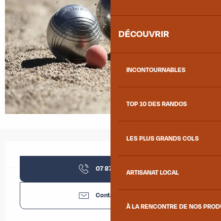
DÉCOUVRIR
INCONTOURNABLES
TOP 10 DES RANDOS
LES PLUS GRANDS COLS
Ouverture et coordonnées
07 87 26 83
▒▒
ARTISANAT LOCAL
Contactez-nous
À LA RENCONTRE DE NOS PRO