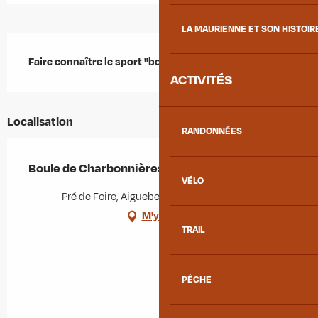
LA MAURIENNE ET SON HISTOIR
Description
Faire connaître le sport "boule" dans le canton
ACTIVITÉS
Localisation
RANDONNÉES
Boule de Charbonnières
VÉLO
Pré de Foire, Aiguebelle, 73220 Aiguebelle
M'y rendre
TRAIL
PÊCHE