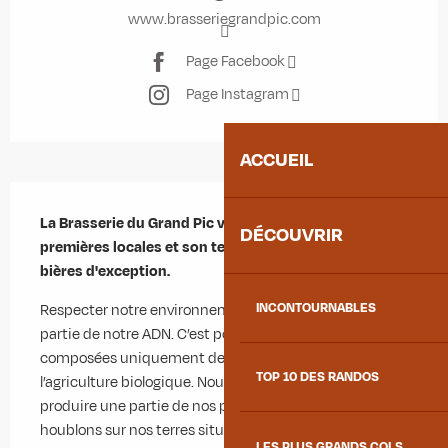
www.brasseriegrandpic.com
Page Facebook
Page Instagram
ACCUEIL
Description
La Brasserie du Grand Pic valorise des matières 
DÉCOUVRIR
premières locales et son territoire à travers ses 
bières d'exception.
INCONTOURNABLES
Respecter notre environnement et en prendre soin fait 
partie de notre ADN. C’est pourquoi nos bières sont 
composées uniquement de malts locaux et issus de 
TOP 10 DES RANDOS
l’agriculture biologique. Nous visons à moyen terme de 
produire une partie de nos propres céréales et 
houblons sur nos terres situées...
LES PLUS GRANDS COLS