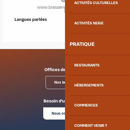
ACTIVITÉS CULTURELLES
www.brasseriegrandpic.com
Langues parlées
Langues parlées
ACTIVITÉS NEIGE
PRATIQUE
RESTAURANTS
Offices de tourisme
Nos bureaux
HÉBERGEMENTS
Besoin d'un conseil ?
COMMERCES
Nous contacter
COMMENT VENIR ?